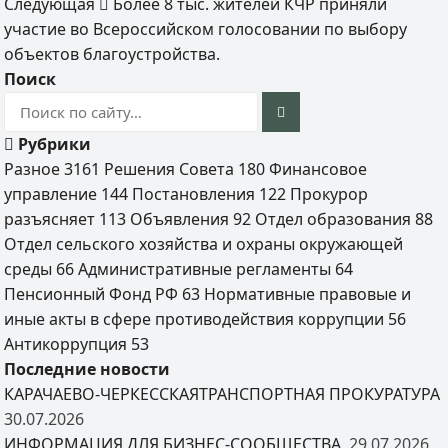
Следующая
Более 8 тыс. жителей КЧР приняли
участие во Всероссийском голосовании по выбору
объектов благоустройства.
Поиск
Рубрики
Разное
3161
Решения Совета
180
Финансовое
управление
144
Постановления
122
Прокурор
разъясняет
113
Объявления
92
Отдел образования
88
Отдел сельского хозяйства и охраны окружающей
среды
66
Административные регламенты
64
Пенсионный Фонд РФ
63
Нормативные правовые и
иные акты в сфере противодействия коррупции
56
Антикоррупция
53
Последние новости
КАРАЧАЕВО-ЧЕРКЕССКАЯТРАНСПОРТНАЯ ПРОКУРАТУРА
30.07.2026
ИНФОРМАЦИЯ ДЛЯ БИЗНЕС-СООБЩЕСТВА
29.07.2026