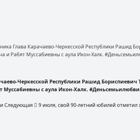
дника Глава Карачаево-Черкесской Республики Рашид Бо
ча и Рабят Муссабиевны с аула Икон-Халк. #Деньсемьи
ачаево-Черкесской Республики Рашид Бориспиевич 
ят Муссабиевны с аула Икон-Халк. #Деньсемьилюбв
ти
Следующая
9 июля, свой 90-летний юбилей отметил