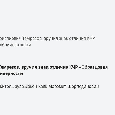
риспиевич Темрезов, вручил знак отличия КЧР
любвииверности
Темрезов, вручил знак отличия КЧР «Образцовая
ииверности
 житель аула Эркен-Халк Магомет Шерпединович