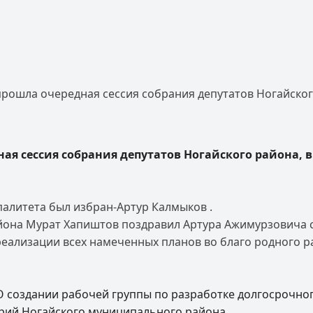
прошла очередная сессия собрания депутатов Ногайског
ая сессия собрания депутатов Ногайского района, 
алитета был избран-Артур Калмыков .
она Мурат Хапиштов поздравил Артура Ажимурзовича с 
реализации всех намеченных планов во благо родного р
О создании рабочей группы по разработке долгосрочно
рий Ногайского муниципального района