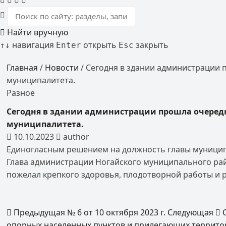
Найти вручную
навигация
открыть
закрыть
↑
↓
Enter
Esc
Главная
/
Новости
/
Сегодня в здании администрации 
муниципалитета.
Разное
Сегодня в здании администрации прошла очередн
муниципалитета.
10.10.2023
author
Единогласным решением на должность главы муницип
Глава администрации Ногайского муниципального рай
пожелал крепкого здоровья, плодотворной работы и 
Предыдущая
№ 6 от 10 октября 2023 г.
Следующая
опорных населенных пунктов и прилегающих террито