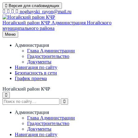
Перейти
Версия для слабовидящих
к
noghayski_rayon@mail.ru
содержимому
Ногайский район КЧР
Администрация Ногайского
муниципального района
Меню
Администрация
Глава Администрации
Градостроительство
Документы
Навигация по сайту
Безопасность в сети
График приема
Ногайский район КЧР
Администрация
Глава Администрации
Градостроительство
Документы
Навигация по сайту