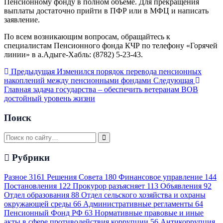
Пенсионному фонду в полном объеме. Для прекращения
выплаты достаточно прийти в ПФР или в МФЦ и написать
заявление.
По всем возникающим вопросам, обращайтесь к
специалистам Пенсионного фонда КЧР по телефону «Горячей
линии» в а.Адыге-Хабль: (8782) 5-23-43.
Предыдущая
Изменился порядок перевода пенсионных
накоплений между пенсионными фондами
Следующая
Главная задача государства – обеспечить ветеранам ВОВ
достойный уровень жизни
Поиск
Рубрики
Разное
3161
Решения Совета
180
Финансовое управление
144
Постановления
122
Прокурор разъясняет
113
Объявления
92
Отдел образования
88
Отдел сельского хозяйства и охраны
окружающей среды
66
Административные регламенты
64
Пенсионный Фонд РФ
63
Нормативные правовые и иные
акты в сфере противодействия коррупции
56
Антикоррупция