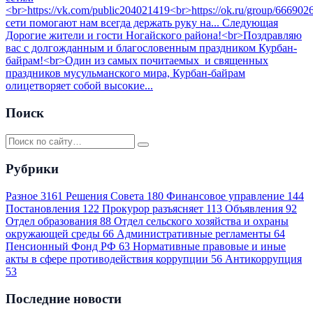
<br>https://vk.com/public204021419<br>https://ok.ru/group/666
сети помогают нам всегда держать руку на...
Следующая
Дорогие жители и гости Ногайского района!<br>Поздравляю
вас с долгожданным и благословенным праздником Курбан-
байрам!<br>Один из самых почитаемых и священных
праздников мусульманского мира, Курбан-байрам
олицетворяет собой высокие...
Поиск
Рубрики
Разное
3161
Решения Совета
180
Финансовое управление
144
Постановления
122
Прокурор разъясняет
113
Объявления
92
Отдел образования
88
Отдел сельского хозяйства и охраны
окружающей среды
66
Административные регламенты
64
Пенсионный Фонд РФ
63
Нормативные правовые и иные
акты в сфере противодействия коррупции
56
Антикоррупция
53
Последние новости