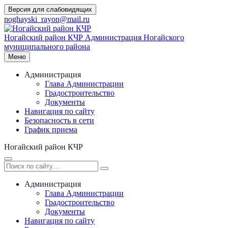
Перейти
Версия для слабовидящих
к
noghayski_rayon@mail.ru
содержимому
Ногайский район КЧР
Администрация Ногайского
муниципального района
Меню
Администрация
Глава Администрации
Градостроительство
Документы
Навигация по сайту
Безопасность в сети
График приема
Ногайский район КЧР
Администрация
Глава Администрации
Градостроительство
Документы
Навигация по сайту