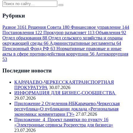
Рубрики
Разное
3161
Решения Совета
180
Финансовое управление
144
Постановления
122
Прокурор разъясняет
113
Объявления
92
Отдел образования
88
Отдел сельского хозяйства и охраны
окружающей среды
66
Административные регламенты
64
Пенсионный Фонд РФ
63
Нормативные правовые и иные
акты в сфере противодействия коррупции
56
Антикоррупция
53
Последние новости
КАРАЧАЕВО-ЧЕРКЕССКАЯТРАНСПОРТНАЯ
ПРОКУРАТУРА
30.07.2026
ИНФОРМАЦИЯ ДЛЯ БИЗНЕС-СООБЩЕСТВА
29.07.2026
Приложение 2 Отделения-НБКарачаево-Черкесская
республика«О публикации доклада «Региональная
экономика: комментарии ГУ»
27.07.2026
Приложение_4_Проект памятки по пункту 16
«Электронные сервисы Росреестра для бизнеса»
23.07.2026