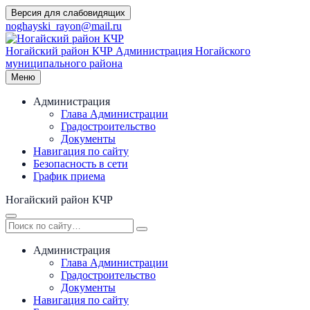
Перейти
Версия для слабовидящих
к
noghayski_rayon@mail.ru
содержимому
Ногайский район КЧР
Администрация Ногайского
муниципального района
Меню
Администрация
Глава Администрации
Градостроительство
Документы
Навигация по сайту
Безопасность в сети
График приема
Ногайский район КЧР
Администрация
Глава Администрации
Градостроительство
Документы
Навигация по сайту