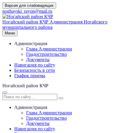
Перейти
Версия для слабовидящих
к
noghayski_rayon@mail.ru
содержимому
Ногайский район КЧР
Администрация Ногайского
муниципального района
Меню
Администрация
Глава Администрации
Градостроительство
Документы
Навигация по сайту
Безопасность в сети
График приема
Ногайский район КЧР
Администрация
Глава Администрации
Градостроительство
Документы
Навигация по сайту