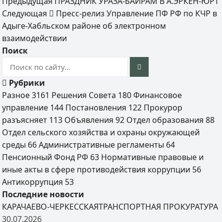
Предыдущая
ПРАЗДНИК УРАЗА-БАЙРАМ В А.ЭРКЕН-ЮРТ
Следующая
Пресс-релиз Управление ПФ РФ по КЧР в
Адыге-Хабльском районе об электронном
взаимодействии
Поиск
Рубрики
Разное
3161
Решения Совета
180
Финансовое
управление
144
Постановления
122
Прокурор
разъясняет
113
Объявления
92
Отдел образования
88
Отдел сельского хозяйства и охраны окружающей
среды
66
Административные регламенты
64
Пенсионный Фонд РФ
63
Нормативные правовые и
иные акты в сфере противодействия коррупции
56
Антикоррупция
53
Последние новости
КАРАЧАЕВО-ЧЕРКЕССКАЯТРАНСПОРТНАЯ ПРОКУРАТУРА
30.07.2026