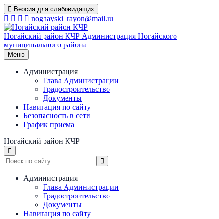
Перейти
Версия для слабовидящих
к
noghayski_rayon@mail.ru
содержимому
Ногайский район КЧР
Администрация Ногайского
муниципального района
Меню
Администрация
Глава Администрации
Градостроительство
Документы
Навигация по сайту
Безопасность в сети
График приема
Ногайский район КЧР
Администрация
Глава Администрации
Градостроительство
Документы
Навигация по сайту