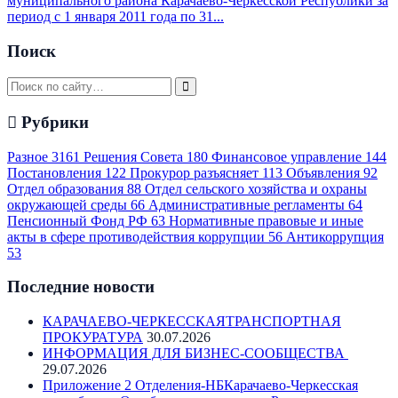
муниципального района Карачаево-Черкесской Республики за
период с 1 января 2011 года по 31...
Поиск
Рубрики
Разное
3161
Решения Совета
180
Финансовое управление
144
Постановления
122
Прокурор разъясняет
113
Объявления
92
Отдел образования
88
Отдел сельского хозяйства и охраны
окружающей среды
66
Административные регламенты
64
Пенсионный Фонд РФ
63
Нормативные правовые и иные
акты в сфере противодействия коррупции
56
Антикоррупция
53
Последние новости
КАРАЧАЕВО-ЧЕРКЕССКАЯТРАНСПОРТНАЯ
ПРОКУРАТУРА
30.07.2026
ИНФОРМАЦИЯ ДЛЯ БИЗНЕС-СООБЩЕСТВА
29.07.2026
Приложение 2 Отделения-НБКарачаево-Черкесская