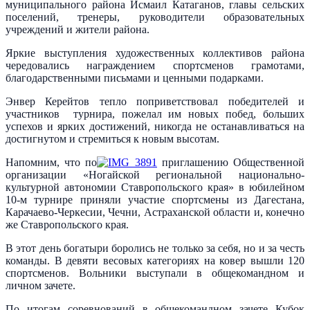
муниципального района Исмаил Катаганов, главы сельских
поселений, тренеры, руководители образовательных
учреждений и жители района.
Яркие выступления художественных коллективов района
чередовались награждением спортсменов грамотами,
благодарственными письмами и ценными подарками.
Энвер Керейтов тепло поприветствовал победителей и
участников турнира, пожелал им новых побед, больших
успехов и ярких достижений, никогда не останавливаться на
достигнутом и стремиться к новым высотам.
Напомним, что по
приглашению Общественной
организации «Ногайской региональной национально-
культурной автономии Ставропольского края» в юбилейном
10-м турнире приняли участие спортсмены из Дагестана,
Карачаево-Черкесии, Чечни, Астраханской области и, конечно
же Ставропольского края.
В этот день богатыри боролись не только за себя, но и за честь
команды. В девяти весовых категориях на ковер вышли 120
спортсменов. Вольники выступали в общекомандном и
личном зачете.
По итогам соревнований в общекомандном зачете Кубок