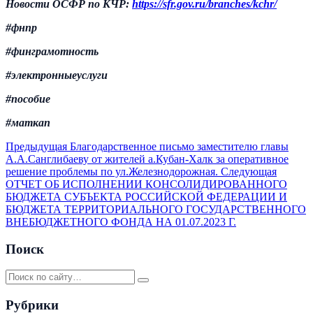
Новости ОСФР по КЧР:
https://
sfr.gov.ru/branches/kchr/
#фнпр
#финграмотность
#электронныеуслуги
#пособие
#маткап
Предыдущая
Благодарственное письмо заместителю главы
А.А.Санглибаеву от жителей а.Кубан-Халк за оперативное
решение проблемы по ул.Железнодорожная.
Следующая
ОТЧЕТ ОБ ИСПОЛНЕНИИ КОНСОЛИДИРОВАННОГО
БЮДЖЕТА СУБЪЕКТА РОССИЙСКОЙ ФЕДЕРАЦИИ И
БЮДЖЕТА ТЕРРИТОРИАЛЬНОГО ГОСУДАРСТВЕННОГО
ВНЕБЮДЖЕТНОГО ФОНДА НА 01.07.2023 Г.
Поиск
Рубрики