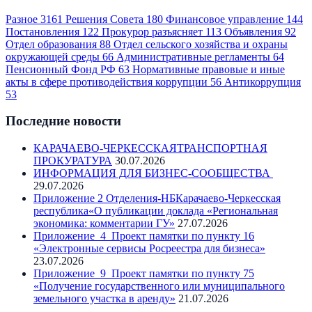
Разное
3161
Решения Совета
180
Финансовое управление
144
Постановления
122
Прокурор разъясняет
113
Объявления
92
Отдел образования
88
Отдел сельского хозяйства и охраны
окружающей среды
66
Административные регламенты
64
Пенсионный Фонд РФ
63
Нормативные правовые и иные
акты в сфере противодействия коррупции
56
Антикоррупция
53
Последние новости
КАРАЧАЕВО-ЧЕРКЕССКАЯТРАНСПОРТНАЯ
ПРОКУРАТУРА
30.07.2026
ИНФОРМАЦИЯ ДЛЯ БИЗНЕС-СООБЩЕСТВА
29.07.2026
Приложение 2 Отделения-НБКарачаево-Черкесская
республика«О публикации доклада «Региональная
экономика: комментарии ГУ»
27.07.2026
Приложение_4_Проект памятки по пункту 16
«Электронные сервисы Росреестра для бизнеса»
23.07.2026
Приложение_9_Проект памятки по пункту 75
«Получение государственного или муниципального
земельного участка в аренду»
21.07.2026