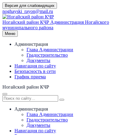
Перейти
Версия для слабовидящих
к
noghayski_rayon@mail.ru
содержимому
Ногайский район КЧР
Администрация Ногайского
муниципального района
Меню
Администрация
Глава Администрации
Градостроительство
Документы
Навигация по сайту
Безопасность в сети
График приема
Ногайский район КЧР
Администрация
Глава Администрации
Градостроительство
Документы
Навигация по сайту