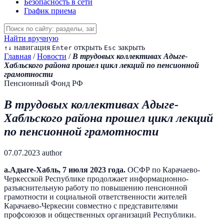
Безопасность в сети
График приема
Найти вручную
навигация
открыть
закрыть
↑
↓
Enter
Esc
Главная
/
Новости
/
В
трудовых коллективах
Адыге-
Хабльского
район
а
прошел цикл
лекци
й
по пенсионной
грамотности
Пенсионный Фонд РФ
В
трудовых коллективах
Адыге-
Хабльского
район
а
прошел цикл
лекци
й
по пенсионной грамотности
07.07.2023
author
а.Адыге-Хабль, 7 июля 2023 года.
ОСФР по Карачаево-
Черкесской Республике продолжает информационно-
разъяснительную работу по повышению пенсионной
грамотности и социальной ответственности жителей
Карачаево-Черкесии совместно с представителями
профсоюзов и общественных организаций Республики.