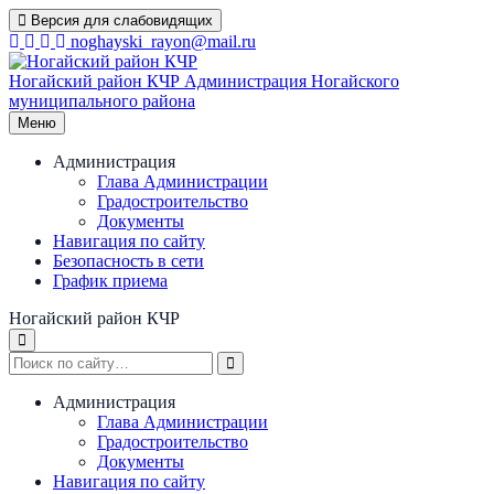
Перейти
Версия для слабовидящих
к
noghayski_rayon@mail.ru
содержимому
Ногайский район КЧР
Администрация Ногайского
муниципального района
Меню
Администрация
Глава Администрации
Градостроительство
Документы
Навигация по сайту
Безопасность в сети
График приема
Ногайский район КЧР
Администрация
Глава Администрации
Градостроительство
Документы
Навигация по сайту