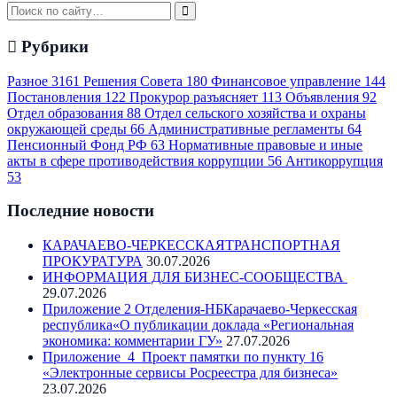
Рубрики
Разное
3161
Решения Совета
180
Финансовое управление
144
Постановления
122
Прокурор разъясняет
113
Объявления
92
Отдел образования
88
Отдел сельского хозяйства и охраны
окружающей среды
66
Административные регламенты
64
Пенсионный Фонд РФ
63
Нормативные правовые и иные
акты в сфере противодействия коррупции
56
Антикоррупция
53
Последние новости
КАРАЧАЕВО-ЧЕРКЕССКАЯТРАНСПОРТНАЯ
ПРОКУРАТУРА
30.07.2026
ИНФОРМАЦИЯ ДЛЯ БИЗНЕС-СООБЩЕСТВА
29.07.2026
Приложение 2 Отделения-НБКарачаево-Черкесская
республика«О публикации доклада «Региональная
экономика: комментарии ГУ»
27.07.2026
Приложение_4_Проект памятки по пункту 16
«Электронные сервисы Росреестра для бизнеса»
23.07.2026