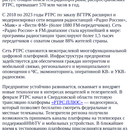
РТРС, превышает 570 млн часов в год.
С 2018 по 2023 годы РТРС по заказу ВГТРК расширил и
модернизировал сети вещания радиостанций «Радио России»,
«Маяк» и «Вести ФМ» (более 1880 FM-передатчиков). Сеть
«Радио России» в FM-диапазоне стала крупнейшей в мире:
программы радиостанции транслируют более 1,5 тысяч
передатчиков с охватом свыше 88% жителей страны.
Сеть РТРС становится межотраслевой многофункциональной
цифровой платформой. Инфраструктура предприятия
задействуется для обеспечения граждан интернетом и
мобильной связью, регионального и муниципального
оповещения о ЧС, экомониторинга, оперативной КВ- и УКВ-
радиосвязи.
Предприятие устойчиво развивается, осваивает и внедряет
новые технологии в интересах вещателей и телезрителей. В
феврале РТРС начал в Свердловской области тестовую
трансляцию платформы
«РТРС.ПЛЮС»
— видеосервиса,
который позволяет бесплатно смотреть федеральные и
местные телеканалы. Телезрители региона получили
возможность принимать каналы платформы на телевизорах с
поддержкойHbbTV и мобильных устройствах. В ближайшее
время к тестированию платформы присоединятся вещатели из