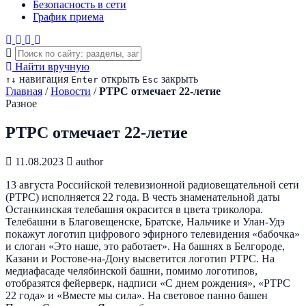
Безопасность в сети
График приема
Найти вручную
навигация
открыть
закрыть
↑
↓
Enter
Esc
Главная
/
Новости
/
РТРС
отмечает 22-летие
Разное
РТРС
отмечает 22-летие
11.08.2023
author
13 августа Российской телевизионной радиовещательной сети
(РТРС) исполняется 22 года. В честь знаменательной даты
Останкинская телебашня окрасится в цвета триколора.
Телебашни в Благовещенске, Братске, Нальчике и Улан-Удэ
покажут логотип цифрового эфирного телевидения «бабочка»
и слоган «Это наше, это работает». На башнях в Белгороде,
Казани и Ростове-на-Дону высветится логотип РТРС. На
медиафасаде челябинской башни, помимо логотипов,
отобразятся фейерверк, надписи «С днем рождения», «РТРС
22 года» и «Вместе мы сила». На световое панно башен