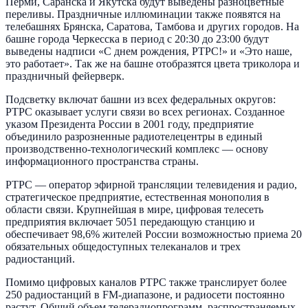
Перми, Саранска и Якутска будут выведены разноцветные
переливы. Праздничные иллюминации также появятся на
телебашнях Брянска, Саратова, Тамбова и других городов. На
башне города Черкесска в период с 20:30 до 23:00 будут
выведены надписи «С днем рождения, РТРС!» и «Это наше,
это работает». Так же на башне отобразятся цвета триколора и
праздничный фейерверк.
Подсветку включат башни из всех федеральных округов:
РТРС оказывает услуги связи во всех регионах. Созданное
указом Президента России в 2001 году, предприятие
объединило разрозненные радиотелецентры в единый
производственно-технологический комплекс — основу
информационного пространства страны.
РТРС — оператор эфирной трансляции телевидения и радио,
стратегическое предприятие, естественная монополия в
области связи. Крупнейшая в мире, цифровая телесеть
предприятия включает 5051 передающую станцию и
обеспечивает 98,6% жителей России возможностью приема 20
обязательных общедоступных телеканалов и трех
радиостанций.
Помимо цифровых каналов РТРС также транслирует более
250 радиостанций в FM-диапазоне, и радиосети постоянно
растут. Общий объем телерадиопрограмм, распространяемых