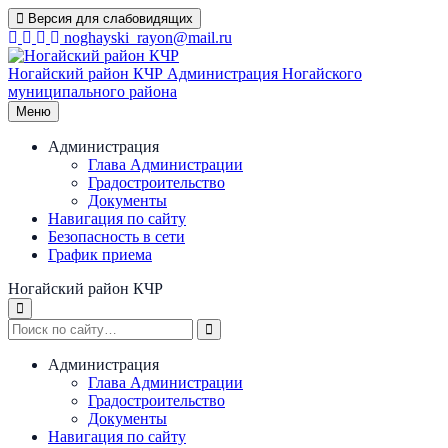
Перейти
Версия для слабовидящих
к
noghayski_rayon@mail.ru
содержимому
Ногайский район КЧР
Администрация Ногайского
муниципального района
Меню
Администрация
Глава Администрации
Градостроительство
Документы
Навигация по сайту
Безопасность в сети
График приема
Ногайский район КЧР
Администрация
Глава Администрации
Градостроительство
Документы
Навигация по сайту