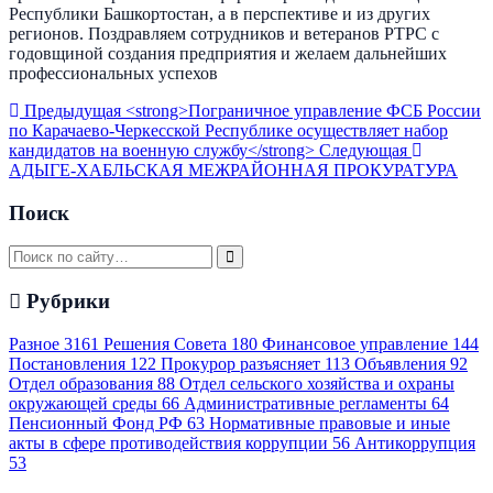
Республики Башкортостан, а в перспективе и из других
регионов. Поздравляем сотрудников и ветеранов РТРС с
годовщиной создания предприятия и желаем дальнейших
профессиональных успехов
Предыдущая
<strong>Пограничное управление ФСБ России
по Карачаево-Черкесской Республике осуществляет набор
кандидатов на военную службу</strong>
Следующая
АДЫГЕ-ХАБЛЬСКАЯ МЕЖРАЙОННАЯ ПРОКУРАТУРА
Поиск
Рубрики
Разное
3161
Решения Совета
180
Финансовое управление
144
Постановления
122
Прокурор разъясняет
113
Объявления
92
Отдел образования
88
Отдел сельского хозяйства и охраны
окружающей среды
66
Административные регламенты
64
Пенсионный Фонд РФ
63
Нормативные правовые и иные
акты в сфере противодействия коррупции
56
Антикоррупция
53