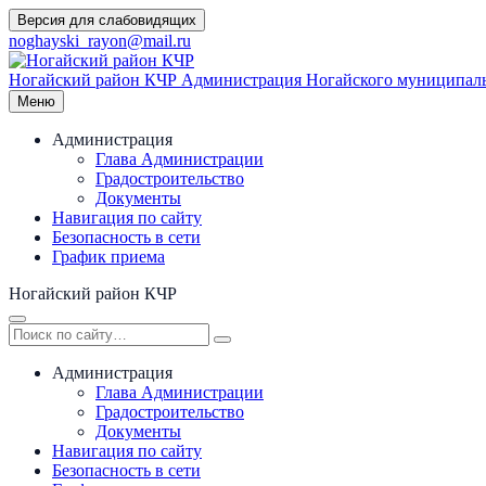
Перейти
Версия для слабовидящих
к
noghayski_rayon@mail.ru
содержимому
Ногайский район КЧР
Администрация Ногайского муниципаль
Меню
Администрация
Глава Администрации
Градостроительство
Документы
Навигация по сайту
Безопасность в сети
График приема
Ногайский район КЧР
Администрация
Глава Администрации
Градостроительство
Документы
Навигация по сайту
Безопасность в сети