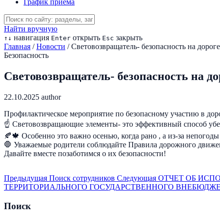
График приема
Найти вручную
навигация
открыть
закрыть
↑
↓
Enter
Esc
Главная
/
Новости
/
Световозвращатель- безопасность на дороге
Безопасность
Световозвращатель- безопасность на до
22.10.2025
author
Профилактическое мероприятие по безопасному участию в д
☝️ Световозвращающие элементы- это эффективный способ убер
🍂🍁 Особенно это важно осенью, когда рано , а из-за непогоды
🛑 Уважаемые родители соблюдайте Правила дорожного движени
Давайте вместе позаботимся о их безопасности!
Предыдущая
Поиск сотрудников
Следующая
ОТЧЕТ ОБ ИСП
ТЕРРИТОРИАЛЬНОГО ГОСУДАРСТВЕННОГО ВНЕБЮДЖЕТН
Поиск