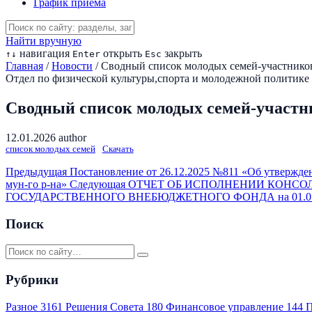
График приема
Найти вручную
навигация
открыть
закрыть
↑
↓
Enter
Esc
Главная
/
Новости
/
Сводный список молодых семей-участнико
Отдел по физической культуры,спорта и молодежной политике
Сводный список молодых семей-участн
12.01.2026
author
список молодых семей
Скачать
Предыдущая
Постановление от 26.12.2025 №811 «Об утвержде
мун-го р-на»
Следующая
ОТЧЕТ ОБ ИСПОЛНЕНИИ КОНСО
ГОСУДАРСТВЕННОГО ВНЕБЮДЖЕТНОГО ФОНДА на 01.01
Поиск
Рубрики
Разное
3161
Решения Совета
180
Финансовое управление
144
П