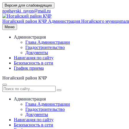
Перейти
Версия для слабовидящих
к
noghayski_rayon@mail.ru
содержимому
Ногайский район КЧР
Администрация Ногайского муниципаль
Меню
Администрация
Глава Администрации
Градостроительство
Документы
Навигация по сайту
Безопасность в сети
График приема
Ногайский район КЧР
Администрация
Глава Администрации
Градостроительство
Документы
Навигация по сайту
Безопасность в сети