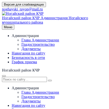
Перейти
Версия для слабовидящих
к
noghayski_rayon@mail.ru
содержимому
Ногайский район КЧР
Администрация Ногайского
муниципального района
Меню
Администрация
Глава Администрации
Градостроительство
Документы
Навигация по сайту
Безопасность в сети
График приема
Ногайский район КЧР
Администрация
Глава Администрации
Градостроительство
Документы
Навигация по сайту