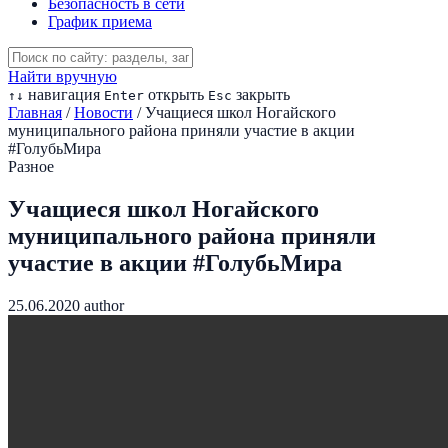
Безопасность в сети
График приема
Найти вручную
навигация
открыть
закрыть
↑
↓
Enter
Esc
Главная
/
Новости
/
Учащиеся школ Ногайского
муниципального района приняли участие в акции
#ГолубьМира
Разное
Учащиеся школ Ногайского
муниципального района приняли
участие в акции #ГолубьМира
25.06.2020
author