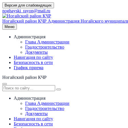
Перейти
Версия для слабовидящих
к
noghayski_rayon@mail.ru
содержимому
Ногайский район КЧР
Администрация Ногайского муниципаль
Меню
Администрация
Глава Администрации
Градостроительство
Документы
Навигация по сайту
Безопасность в сети
График приема
Ногайский район КЧР
Администрация
Глава Администрации
Градостроительство
Документы
Навигация по сайту
Безопасность в сети