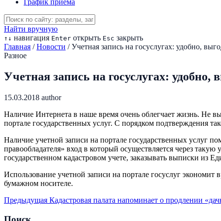
График приема
Найти вручную
навигация
открыть
закрыть
↑
↓
Enter
Esc
Главная
/
Новости
/
Учетная запись на госуслугах: удобно, выг
Разное
Учетная запись на госуслугах: удобно, 
15.03.2018
author
Наличие Интернета в наше время очень облегчает жизнь. Не в
портале государственных услуг. С порядком подтверждения такой
Наличие учетной записи на портале государственных услуг пом
правообладателя» вход в который осуществляется через такую 
государственном кадастровом учете, заказывать выписки из Ед
Использование учетной записи на портале госуслуг экономит в
бумажном носителе.
Предыдущая
Кадастровая палата напоминает о продлении «да
Поиск