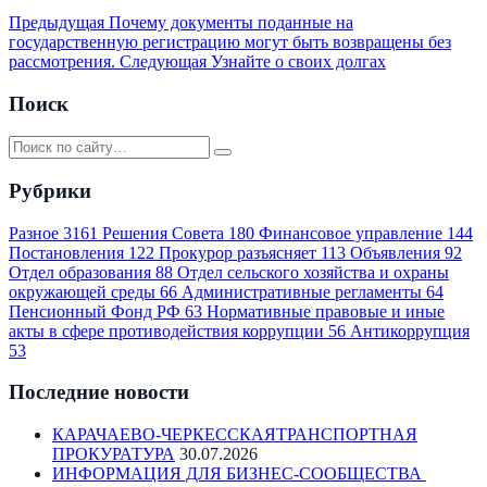
Предыдущая
Почему документы поданные на
государственную регистрацию могут быть возвращены без
рассмотрения.
Следующая
Узнайте о своих долгах
Поиск
Рубрики
Разное
3161
Решения Совета
180
Финансовое управление
144
Постановления
122
Прокурор разъясняет
113
Объявления
92
Отдел образования
88
Отдел сельского хозяйства и охраны
окружающей среды
66
Административные регламенты
64
Пенсионный Фонд РФ
63
Нормативные правовые и иные
акты в сфере противодействия коррупции
56
Антикоррупция
53
Последние новости
КАРАЧАЕВО-ЧЕРКЕССКАЯТРАНСПОРТНАЯ
ПРОКУРАТУРА
30.07.2026
ИНФОРМАЦИЯ ДЛЯ БИЗНЕС-СООБЩЕСТВА