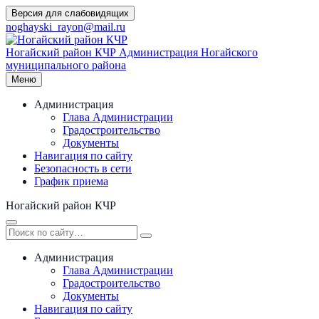
Перейти
Версия для слабовидящих
к
noghayski_rayon@mail.ru
содержимому
Ногайский район КЧР
Администрация Ногайского
муниципального района
Меню
Администрация
Глава Администрации
Градостроительство
Документы
Навигация по сайту
Безопасность в сети
График приема
Ногайский район КЧР
Администрация
Глава Администрации
Градостроительство
Документы
Навигация по сайту