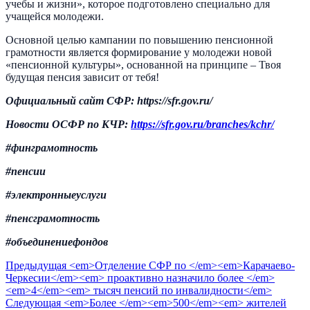
учебы и жизни», которое подготовлено специально для
учащейся молодежи.
Основной целью кампании по повышению пенсионной
грамотности является формирование у молодежи новой
«пенсионной культуры», основанной на принципе – Твоя
будущая пенсия зависит от тебя!
Официальный сайт СФР: https://
sfr.gov.ru/
Новости ОСФР по КЧР:
https://
sfr.gov.ru/branches/kchr/
#финграмотность
#пенсии
#электронныеуслуги
#пенсграмотность
#объединениефондов
Предыдущая
<em>Отделение СФР по </em><em>Карачаево-
Черкесии</em><em> проактивно назначило более </em>
<em>4</em><em> тысяч пенсий по инвалидности</em>
Следующая
<em>Более </em><em>500</em><em> жителей