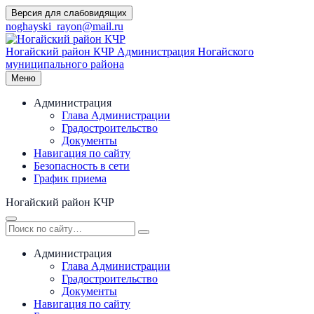
Перейти
Версия для слабовидящих
к
noghayski_rayon@mail.ru
содержимому
Ногайский район КЧР
Администрация Ногайского
муниципального района
Меню
Администрация
Глава Администрации
Градостроительство
Документы
Навигация по сайту
Безопасность в сети
График приема
Ногайский район КЧР
Администрация
Глава Администрации
Градостроительство
Документы
Навигация по сайту