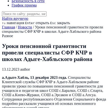
Безопасность в сети
График приема
Найти вручную
навигация
открыть
закрыть
↑
↓
Enter
Esc
Главная
/
Новости
/
Уроки пенсионной грамотности провели
специалисты СФР КЧР в школах Адыге-Хабльского района
Разное
Уроки пенсионной грамотности
провели специалисты СФР КЧР в
школах Адыге-Хабльского района
13.12.2023
author
а.Адыге-Хабль, 13 декабря 2023 года.
Специалисты
Клиентской службы СФР КЧР в Адыге-Хабльском районе
провели уроки по повышению пенсионной грамотности для
учащихся и педагогов школ СОШ с.Баралки, СОШ с.Спарта,
СОШ а.Киево-Жураки, СОШ а.Эрсакон и СОШ а.Апсуа.
Сотрудники республиканского Отделения Социального фонда
подробно рассказали учащимся об основах пенсионного
обеспечения в нашей стране.