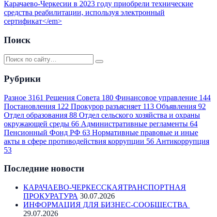
Карачаево-Черкесии в 2023 году приобрели технические
средства реабилитации, используя электронный
сертификат</em>
Поиск
Рубрики
Разное
3161
Решения Совета
180
Финансовое управление
144
Постановления
122
Прокурор разъясняет
113
Объявления
92
Отдел образования
88
Отдел сельского хозяйства и охраны
окружающей среды
66
Административные регламенты
64
Пенсионный Фонд РФ
63
Нормативные правовые и иные
акты в сфере противодействия коррупции
56
Антикоррупция
53
Последние новости
КАРАЧАЕВО-ЧЕРКЕССКАЯТРАНСПОРТНАЯ
ПРОКУРАТУРА
30.07.2026
ИНФОРМАЦИЯ ДЛЯ БИЗНЕС-СООБЩЕСТВА
29.07.2026