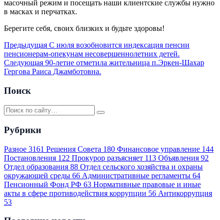
масочный режим и посещать наши клиентские службы нужно
в масках и перчатках.
Берегите себя, своих близких и будьте здоровы!
Предыдущая
С июля возобновится индексация пенсии
пенсионерам-опекунам несовершеннолетних детей.
Следующая
90-летие отметила жительница п.Эркен-Шахар
Гергова Раиса Джамботовна.
Поиск
Рубрики
Разное
3161
Решения Совета
180
Финансовое управление
144
Постановления
122
Прокурор разъясняет
113
Объявления
92
Отдел образования
88
Отдел сельского хозяйства и охраны
окружающей среды
66
Административные регламенты
64
Пенсионный Фонд РФ
63
Нормативные правовые и иные
акты в сфере противодействия коррупции
56
Антикоррупция
53