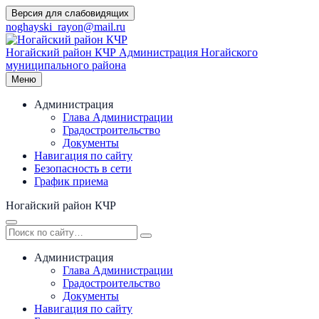
Перейти
Версия для слабовидящих
к
noghayski_rayon@mail.ru
содержимому
Ногайский район КЧР
Администрация Ногайского
муниципального района
Меню
Администрация
Глава Администрации
Градостроительство
Документы
Навигация по сайту
Безопасность в сети
График приема
Ногайский район КЧР
Администрация
Глава Администрации
Градостроительство
Документы
Навигация по сайту