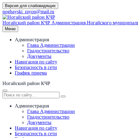
Перейти
Версия для слабовидящих
к
noghayski_rayon@mail.ru
содержимому
Ногайский район КЧР
Администрация Ногайского муниципаль
Меню
Администрация
Глава Администрации
Градостроительство
Документы
Навигация по сайту
Безопасность в сети
График приема
Ногайский район КЧР
Администрация
Глава Администрации
Градостроительство
Документы
Навигация по сайту
Безопасность в сети