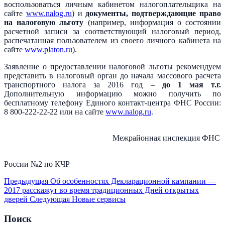
воспользоваться личным кабинетом налогоплательщика на
сайте
www.nalog.ru
) и
документы, подтверждающие право
на налоговую льготу
(например, информация о состоянии
расчетной записи за соответствующий налоговый период,
распечатанная пользователем из своего личного кабинета на
сайте
www.platon.ru
).
Заявление о предоставлении налоговой льготы рекомендуем
представить в налоговый орган до начала массового расчета
транспортного налога за 2016 год –
до 1 мая т.г.
Дополнительную информацию можно получить по
бесплатному телефону Единого контакт-центра ФНС России:
8 800-222-22-22 или на сайте
www.nalog.ru
.
Межрайонная инспекция ФНС
России №2 по КЧР
Предыдущая
Об особенностях Декларационной кампании —
2017 расскажут во время традиционных Дней открытых
дверей
Следующая
Новые сервисы
Поиск