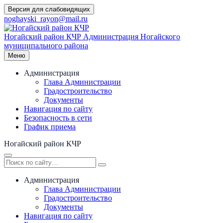
Перейти
Версия для слабовидящих
к
noghayski_rayon@mail.ru
содержимому
Ногайский район КЧР
Администрация Ногайского
муниципального района
Меню
Администрация
Глава Администрации
Градостроительство
Документы
Навигация по сайту
Безопасность в сети
График приема
Ногайский район КЧР
Администрация
Глава Администрации
Градостроительство
Документы
Навигация по сайту