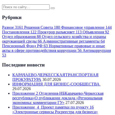
Рубрики
Разное
3161
Решения Совета
180
Финансовое управление
144
Постановления
122
Прокурор разъясняет
113
Объявления
92
Отдел образования
88
Отдел сельского хозяйства и охраны
окружающей среды
66
Административные регламенты
64
Пенсионный Фонд РФ
63
Нормативные правовые и иные
акты в сфере противодействия коррупции
56
Антикоррупция
53
Последние новости
КАРАЧАЕВО-ЧЕРКЕССКАЯТРАНСПОРТНАЯ
ПРОКУРАТУРА
30.07.2026
ИНФОРМАЦИЯ ДЛЯ БИЗНЕС-СООБЩЕСТВА
29.07.2026
Приложение 2 Отделения-НБКарачаево-Черкесская
республика«О публикации доклада «Региональная
экономика: комментарии ГУ»
27.07.2026
Приложение_4_Проект памятки по пункту 16
«Электронные сервисы Росреестра для бизнеса»