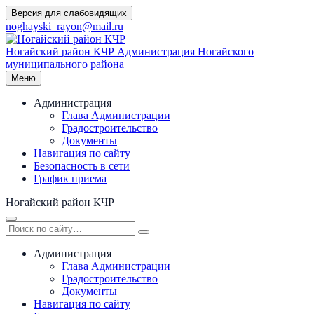
Перейти
Версия для слабовидящих
к
noghayski_rayon@mail.ru
содержимому
Ногайский район КЧР
Администрация Ногайского
муниципального района
Меню
Администрация
Глава Администрации
Градостроительство
Документы
Навигация по сайту
Безопасность в сети
График приема
Ногайский район КЧР
Администрация
Глава Администрации
Градостроительство
Документы
Навигация по сайту