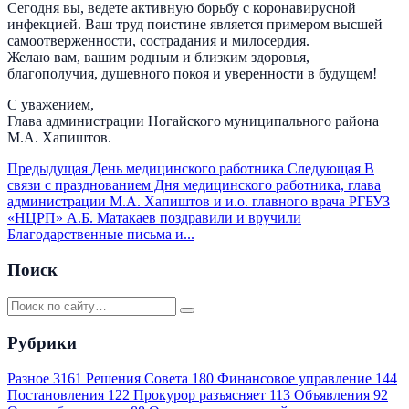
Сегодня вы, ведете активную борьбу с коронавирусной
инфекцией. Ваш труд поистине является примером высшей
самоотверженности, сострадания и милосердия.
Желаю вам, вашим родным и близким здоровья,
благополучия, душевного покоя и уверенности в будущем!
С уважением,
Глава администрации Ногайского муниципального района
М.А. Хапиштов.
Предыдущая
День медицинского работника
Следующая
В
связи с празднованием Дня медицинского работника, глава
администрации М.А. Хапиштов и и.о. главного врача РГБУЗ
«НЦРП» А.Б. Матакаев поздравили и вручили
Благодарственные письма и...
Поиск
Рубрики
Разное
3161
Решения Совета
180
Финансовое управление
144
Постановления
122
Прокурор разъясняет
113
Объявления
92