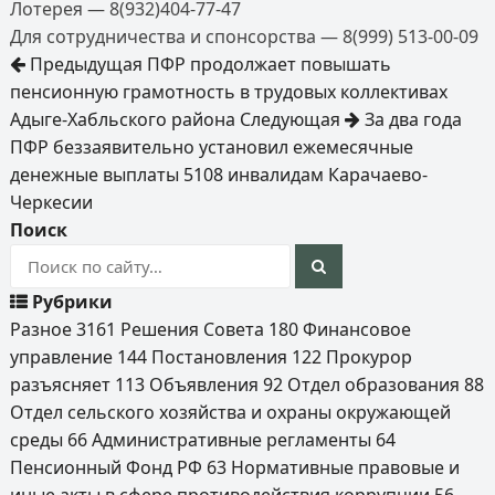
Лотерея — 8(932)404-77-47
Для сотрудничества и спонсорства — 8(999) 513-00-09
Предыдущая
ПФР продолжает повышать
пенсионную грамотность в трудовых коллективах
Адыге-Хабльского района
Следующая
За два года
ПФР беззаявительно установил ежемесячные
денежные выплаты 5108 инвалидам Карачаево-
Черкесии
Поиск
Рубрики
Разное
3161
Решения Совета
180
Финансовое
управление
144
Постановления
122
Прокурор
разъясняет
113
Объявления
92
Отдел образования
88
Отдел сельского хозяйства и охраны окружающей
среды
66
Административные регламенты
64
Пенсионный Фонд РФ
63
Нормативные правовые и
иные акты в сфере противодействия коррупции
56