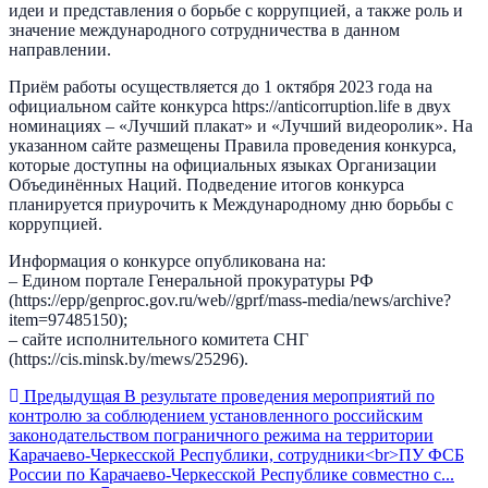
идеи и представления о борьбе с коррупцией, а также роль и
значение международного сотрудничества в данном
направлении.
Приём работы осуществляется до 1 октября 2023 года на
официальном сайте конкурса https://anticorruption.life в двух
номинациях – «Лучший плакат» и «Лучший видеоролик». На
указанном сайте размещены Правила проведения конкурса,
которые доступны на официальных языках Организации
Объединённых Наций. Подведение итогов конкурса
планируется приурочить к Международному дню борьбы с
коррупцией.
Информация о конкурсе опубликована на:
– Едином портале Генеральной прокуратуры РФ
(https://epp/genproc.gov.ru/web//gprf/mass-media/news/archive?
item=97485150);
– сайте исполнительного комитета СНГ
(https://cis.minsk.by/mews/25296).
Предыдущая
В результате проведения мероприятий по
контролю за соблюдением установленного российским
законодательством пограничного режима на территории
Карачаево-Черкесской Республики, сотрудники<br>ПУ ФСБ
России по Карачаево-Черкесской Республике совместно с...