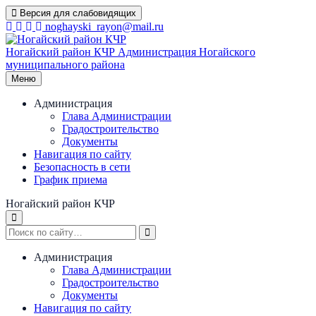
Перейти
Версия для слабовидящих
к
noghayski_rayon@mail.ru
содержимому
Ногайский район КЧР
Администрация Ногайского
муниципального района
Меню
Администрация
Глава Администрации
Градостроительство
Документы
Навигация по сайту
Безопасность в сети
График приема
Ногайский район КЧР
Администрация
Глава Администрации
Градостроительство
Документы
Навигация по сайту