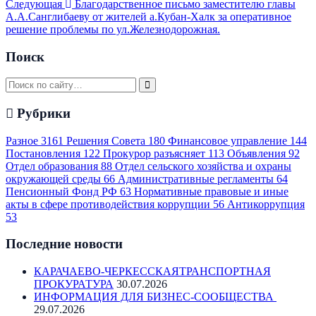
Следующая
Благодарственное письмо заместителю главы
А.А.Санглибаеву от жителей а.Кубан-Халк за оперативное
решение проблемы по ул.Железнодорожная.
Поиск
Рубрики
Разное
3161
Решения Совета
180
Финансовое управление
144
Постановления
122
Прокурор разъясняет
113
Объявления
92
Отдел образования
88
Отдел сельского хозяйства и охраны
окружающей среды
66
Административные регламенты
64
Пенсионный Фонд РФ
63
Нормативные правовые и иные
акты в сфере противодействия коррупции
56
Антикоррупция
53
Последние новости
КАРАЧАЕВО-ЧЕРКЕССКАЯТРАНСПОРТНАЯ
ПРОКУРАТУРА
30.07.2026
ИНФОРМАЦИЯ ДЛЯ БИЗНЕС-СООБЩЕСТВА
29.07.2026