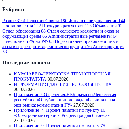
Рубрики
Разное
3161
Решения Совета
180
Финансовое управление
144
Постановления
122
Прокурор разъясняет
113
Объявления
92
Отдел образования
88
Отдел сельского хозяйства и охраны
окружающей среды
66
Административные регламенты
64
Пенсионный Фонд РФ
63
Нормативные правовые и иные
акты в сфере противодействия коррупции
56
Антикоррупция
53
Последние новости
КАРАЧАЕВО-ЧЕРКЕССКАЯТРАНСПОРТНАЯ
ПРОКУРАТУРА
30.07.2026
ИНФОРМАЦИЯ ДЛЯ БИЗНЕС-СООБЩЕСТВА
29.07.2026
Приложение 2 Отделения-НБКарачаево-Черкесская
республика«О публикации доклада «Региональная
экономика: комментарии ГУ»
27.07.2026
Приложение_4_Проект памятки по пункту 16
«Электронные сервисы Росреестра для бизнеса»
23.07.2026
Приложение_9_Проект памятки по пункту 75