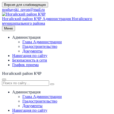
Перейти
Версия для слабовидящих
к
noghayski_rayon@mail.ru
содержимому
Ногайский район КЧР
Администрация Ногайского
муниципального района
Меню
Администрация
Глава Администрации
Градостроительство
Документы
Навигация по сайту
Безопасность в сети
График приема
Ногайский район КЧР
Администрация
Глава Администрации
Градостроительство
Документы
Навигация по сайту