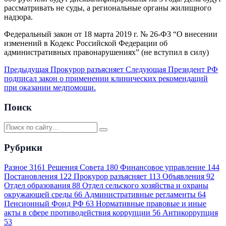
рассматривать не суды, а региональные органы жилищного
надзора.
Федеральный закон от 18 марта 2019 г. № 26-ФЗ “О внесении
изменений в Кодекс Российской Федерации об
административных правонарушениях” (не вступил в силу)
Предыдущая
Прокурор разъясняет
Следующая
Президент РФ
подписал закон о применении клинических рекомендаций
при оказании медпомощи.
Поиск
Рубрики
Разное
3161
Решения Совета
180
Финансовое управление
144
Постановления
122
Прокурор разъясняет
113
Объявления
92
Отдел образования
88
Отдел сельского хозяйства и охраны
окружающей среды
66
Административные регламенты
64
Пенсионный Фонд РФ
63
Нормативные правовые и иные
акты в сфере противодействия коррупции
56
Антикоррупция
53