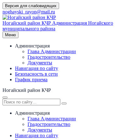
Перейти
Версия для слабовидящих
к
noghayski_rayon@mail.ru
содержимому
Ногайский район КЧР
Администрация Ногайского
муниципального района
Меню
Администрация
Глава Администрации
Градостроительство
Документы
Навигация по сайту
Безопасность в сети
График приема
Ногайский район КЧР
Администрация
Глава Администрации
Градостроительство
Документы
Навигация по сайту