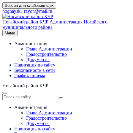
Перейти
Версия для слабовидящих
к
noghayski_rayon@mail.ru
содержимому
Ногайский район КЧР
Администрация Ногайского
муниципального района
Меню
Администрация
Глава Администрации
Градостроительство
Документы
Навигация по сайту
Безопасность в сети
График приема
Ногайский район КЧР
Администрация
Глава Администрации
Градостроительство
Документы
Навигация по сайту