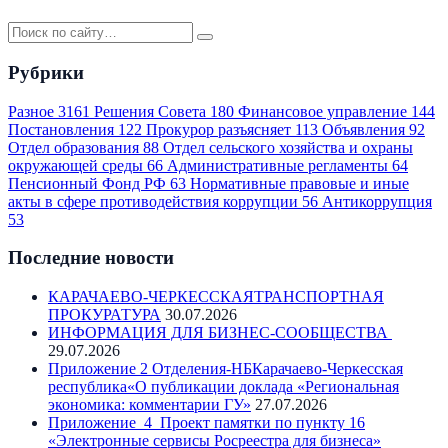
Рубрики
Разное
3161
Решения Совета
180
Финансовое управление
144
Постановления
122
Прокурор разъясняет
113
Объявления
92
Отдел образования
88
Отдел сельского хозяйства и охраны
окружающей среды
66
Административные регламенты
64
Пенсионный Фонд РФ
63
Нормативные правовые и иные
акты в сфере противодействия коррупции
56
Антикоррупция
53
Последние новости
КАРАЧАЕВО-ЧЕРКЕССКАЯТРАНСПОРТНАЯ
ПРОКУРАТУРА
30.07.2026
ИНФОРМАЦИЯ ДЛЯ БИЗНЕС-СООБЩЕСТВА
29.07.2026
Приложение 2 Отделения-НБКарачаево-Черкесская
республика«О публикации доклада «Региональная
экономика: комментарии ГУ»
27.07.2026
Приложение_4_Проект памятки по пункту 16
«Электронные сервисы Росреестра для бизнеса»