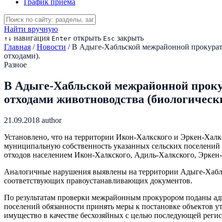
График приема
Найти вручную
навигация
открыть
закрыть
↑
↓
Enter
Esc
Главная
/
Новости
/
В Адыге-Хабльской межрайонной прокурату
отходами).
Разное
В Адыге-Хабльской межрайонной прокур
отходами животноводства (биологическ
21.09.2018
author
Установлено, что на территории Икон-Халкского и Эркен-Халк
муниципальную собственность указанных сельских поселений 
отходов населением Икон-Халкского, Адиль-Халкского, Эркен
Аналогичные нарушения выявлены на территории Адыге-Хабльс
соответствующих правоустанавливающих документов.
По результатам проверки межрайонным прокурором поданы адм
поселений обязанности принять меры к постановке объектов 
имущество в качестве бесхозяйных с целью последующей регис