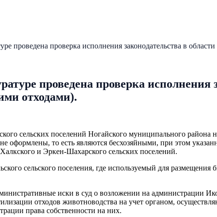
ре проведена проверка исполнения законодательства в области
атуре проведена проверка исполнения з
ими отходами).
ского сельских поселений Ногайского муниципального района н
не оформлены, то есть являются бесхозяйными, при этом указан
-Халкского и Эркен-Шахарского сельских поселений.
кого сельского поселения, где используемый для размещения б
инистративные иски в суд о возложении на администрации Ико
утилизации отходов животноводства на учет органом, осуществ
трации права собственности на них.