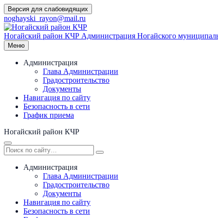
Перейти
Версия для слабовидящих
к
noghayski_rayon@mail.ru
содержимому
Ногайский район КЧР
Администрация Ногайского муниципаль
Меню
Администрация
Глава Администрации
Градостроительство
Документы
Навигация по сайту
Безопасность в сети
График приема
Ногайский район КЧР
Администрация
Глава Администрации
Градостроительство
Документы
Навигация по сайту
Безопасность в сети