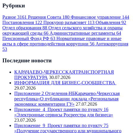
Рубрики
Разное
3161
Решения Совета
180
Финансовое управление
144
Постановления
122
Прокурор разъясняет
113
Объявления
92
Отдел образования
88
Отдел сельского хозяйства и охраны
окружающей среды
66
Административные регламенты
64
Пенсионный Фонд РФ
63
Нормативные правовые и иные
акты в сфере противодействия коррупции
56
Антикоррупция
53
Последние новости
КАРАЧАЕВО-ЧЕРКЕССКАЯТРАНСПОРТНАЯ
ПРОКУРАТУРА
30.07.2026
ИНФОРМАЦИЯ ДЛЯ БИЗНЕС-СООБЩЕСТВА
29.07.2026
Приложение 2 Отделения-НБКарачаево-Черкесская
республика«О публикации доклада «Региональная
экономика: комментарии ГУ»
27.07.2026
Приложение_4_Проект памятки по пункту 16
«Электронные сервисы Росреестра для бизнеса»
23.07.2026
Приложение_9_Проект памятки по пункту 75
«Получение государственного или муниципального