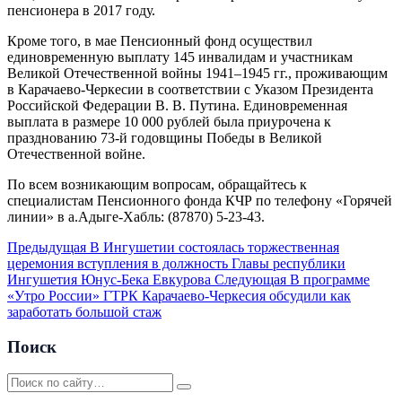
пенсионера в 2017 году.
Кроме того, в мае Пенсионный фонд осуществил
единовременную выплату 145 инвалидам и участникам
Великой Отечественной войны 1941–1945 гг., проживающим
в Карачаево-Черкесии в соответствии с Указом Президента
Российской Федерации В. В. Путина. Единовременная
выплата в размере 10 000 рублей была приурочена к
празднованию 73-й годовщины Победы в Великой
Отечественной войне.
По всем возникающим вопросам, обращайтесь к
специалистам Пенсионного фонда КЧР по телефону «Горячей
линии» в а.Адыге-Хабль: (87870) 5-23-43.
Предыдущая
В Ингушетии состоялась торжественная
церемония вступления в должность Главы республики
Ингушетия Юнус-Бека Евкурова
Следующая
В программе
«Утро России» ГТРК Карачаево-Черкесия обсудили как
заработать большой стаж
Поиск