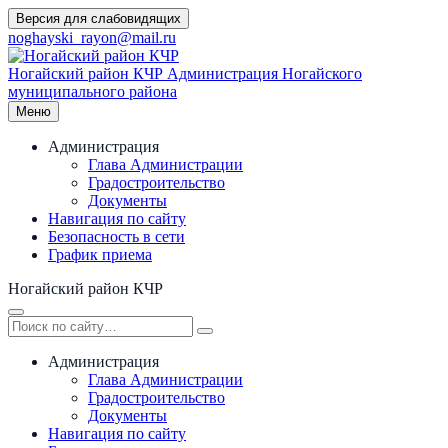
Перейти
Версия для слабовидящих
к
noghayski_rayon@mail.ru
содержимому
Ногайский район КЧР
Администрация Ногайского
муниципального района
Меню
Администрация
Глава Администрации
Градостроительство
Документы
Навигация по сайту
Безопасность в сети
График приема
Ногайский район КЧР
Администрация
Глава Администрации
Градостроительство
Документы
Навигация по сайту