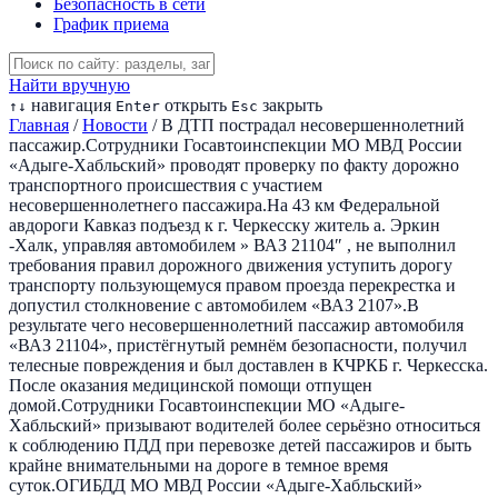
Безопасность в сети
График приема
Найти вручную
навигация
открыть
закрыть
↑
↓
Enter
Esc
Главная
/
Новости
/
В ДТП пострадал несовершеннолетний
пассажир.Сотрудники Госавтоинспекции МО МВД России
«Адыге-Хабльский» проводят проверку по факту дорожно
транспортного происшествия с участием
несовершеннолетнего пассажира.На 43 км Федеральной
авдороги Кавказ подъезд к г. Черкесску житель а. Эркин
-Халк, управляя автомобилем » ВАЗ 21104″ , не выполнил
требования правил дорожного движения уступить дорогу
транспорту пользующемуся правом проезда перекрестка и
допустил столкновение с автомобилем «ВАЗ 2107».В
результате чего несовершеннолетний пассажир автомобиля
«ВАЗ 21104», пристёгнутый ремнём безопасности, получил
телесные повреждения и был доставлен в КЧРКБ г. Черкесска.
После оказания медицинской помощи отпущен
домой.Сотрудники Госавтоинспекции МО «Адыге-
Хабльский» призывают водителей более серьёзно относиться
к соблюдению ПДД при перевозке детей пассажиров и быть
крайне внимательными на дороге в темное время
суток.ОГИБДД МО МВД России «Адыге-Хабльский»