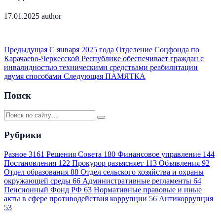
17.01.2025
author
Предыдущая
С января 2025 года Отделение Соцфонда по
Карачаево-Черкесской Республике обеспечивает граждан с
инвалидностью техническими средствами реабилитации
двумя способами
Следующая
ПАМЯТКА
Поиск
Рубрики
Разное
3161
Решения Совета
180
Финансовое управление
144
Постановления
122
Прокурор разъясняет
113
Объявления
92
Отдел образования
88
Отдел сельского хозяйства и охраны
окружающей среды
66
Административные регламенты
64
Пенсионный Фонд РФ
63
Нормативные правовые и иные
акты в сфере противодействия коррупции
56
Антикоррупция
53