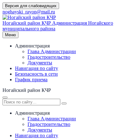
Перейти
Версия для слабовидящих
к
noghayski_rayon@mail.ru
содержимому
Ногайский район КЧР
Администрация Ногайского
муниципального района
Меню
Администрация
Глава Администрации
Градостроительство
Документы
Навигация по сайту
Безопасность в сети
График приема
Ногайский район КЧР
Администрация
Глава Администрации
Градостроительство
Документы
Навигация по сайту