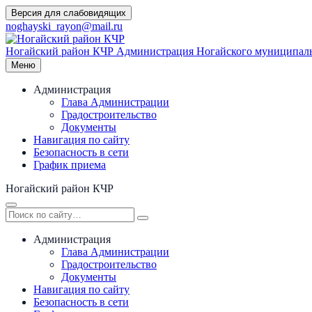
Перейти
Версия для слабовидящих
к
noghayski_rayon@mail.ru
содержимому
Ногайский район КЧР
Администрация Ногайского муниципаль
Меню
Администрация
Глава Администрации
Градостроительство
Документы
Навигация по сайту
Безопасность в сети
График приема
Ногайский район КЧР
Администрация
Глава Администрации
Градостроительство
Документы
Навигация по сайту
Безопасность в сети