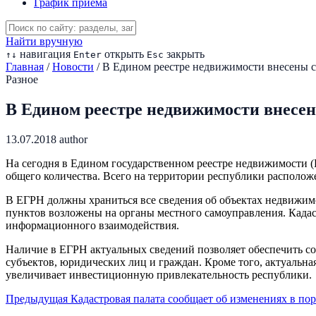
График приема
Найти вручную
навигация
открыть
закрыть
↑
↓
Enter
Esc
Главная
/
Новости
/
В Едином реестре недвижимости внесены с
Разное
В Едином реестре недвижимости внесен
13.07.2018
author
На сегодня в Едином государственном реестре недвижимости (Е
общего количества. Всего на территории республики располо
В ЕГРН должны храниться все сведения об объектах недвижимо
пунктов возложены на органы местного самоуправления. Кадас
информационного взаимодействия.
Наличие в ЕГРН актуальных сведений позволяет обеспечить с
субъектов, юридических лиц и граждан. Кроме того, актуальн
увеличивает инвестиционную привлекательность республики.
Предыдущая
Кадастровая палата сообщает об изменениях в по