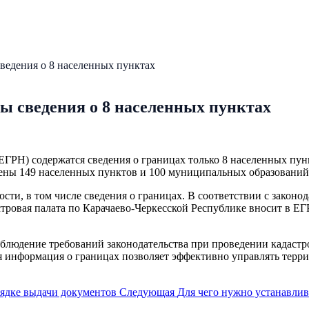
ведения о 8 населенных пунктах
ы сведения о 8 населенных пунктах
ГРН) содержатся сведения о границах только 8 населенных пунк
жены 149 населенных пунктов и 100 муниципальных образований
сти, в том числе сведения о границах. В соответствии с закон
тровая палата по Карачаево-Черкесской Республике вносит в ЕГ
облюдение требований законодательства при проведении кадаст
ая информация о границах позволяет эффективно управлять терр
рядке выдачи документов
Следующая
Для чего нужно устанавли