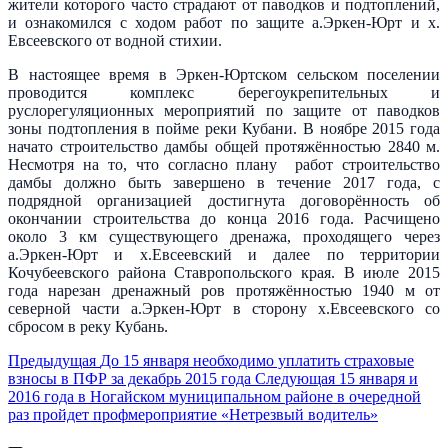
жители которого часто страдают от паводков и подтоплений,
и ознакомился с ходом работ по защите а.Эркен-Юрт и х.
Евсеевского от водной стихии.
В настоящее время в Эркен-Юртском сельском поселении
проводится комплекс берегоукрепительных и
руслорегуляционных мероприятий по защите от паводков
зоны подтопления в пойме реки Кубани. В ноябре 2015 года
начато строительство дамбы общей протяжённостью 2840 м.
Несмотря на то, что согласно плану работ строительство
дамбы должно быть завершено в течение 2017 года, с
подрядной организацией достигнута договорённость об
окончании строительства до конца 2016 года. Расчищено
около 3 км существующего дренажа, проходящего через
а.Эркен-Юрт и х.Евсеевский и далее по территории
Кочубеевского района Ставропольского края. В июле 2015
года нарезан дренажный ров протяжённостью 1940 м от
северной части а.Эркен-Юрт в сторону х.Евсеевского со
сбросом в реку Кубань.
Предыдущая
До 15 января необходимо уплатить страховые
взносы в ПФР за декабрь 2015 года
Следующая
15 января и
2016 года в Ногайском муниципальном районе в очередной
раз пройдет профмероприятие «Нетрезвый водитель»