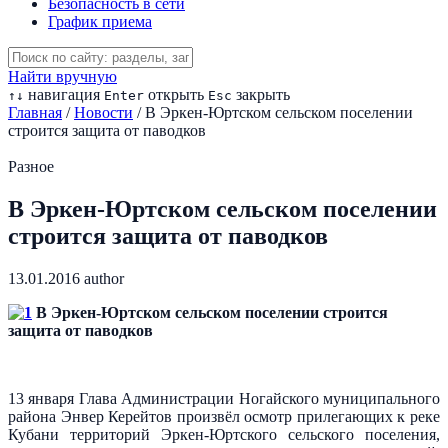
Безопасность в сети
График приема
Найти вручную
навигация
открыть
закрыть
↑
↓
Enter
Esc
Главная
/
Новости
/
В Эркен-Юртском сельском поселении
строится защита от паводков
Разное
В Эркен-Юртском сельском поселении
строится защита от паводков
13.01.2016
author
В Эркен-Юртском сельском поселении строится
защита от паводков
13 января Глава Администрации Ногайского муниципального
района Энвер Керейтов произвёл осмотр прилегающих к реке
Кубани территорий Эркен-Юртского сельского поселения,