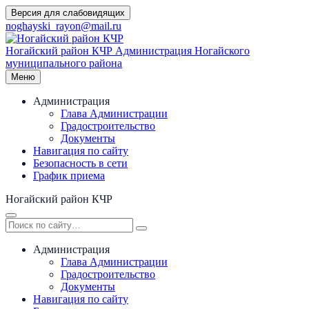
Перейти
Версия для слабовидящих
к
noghayski_rayon@mail.ru
содержимому
Ногайский район КЧР
Администрация Ногайского
муниципального района
Меню
Администрация
Глава Администрации
Градостроительство
Документы
Навигация по сайту
Безопасность в сети
График приема
Ногайский район КЧР
Администрация
Глава Администрации
Градостроительство
Документы
Навигация по сайту