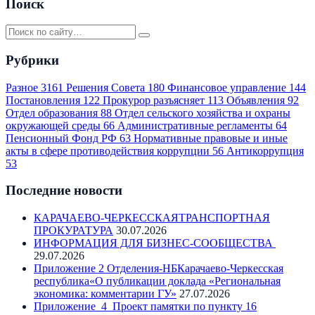
Поиск
Рубрики
Разное
3161
Решения Совета
180
Финансовое управление
144
Постановления
122
Прокурор разъясняет
113
Объявления
92
Отдел образования
88
Отдел сельского хозяйства и охраны
окружающей среды
66
Административные регламенты
64
Пенсионный Фонд РФ
63
Нормативные правовые и иные
акты в сфере противодействия коррупции
56
Антикоррупция
53
Последние новости
КАРАЧАЕВО-ЧЕРКЕССКАЯТРАНСПОРТНАЯ
ПРОКУРАТУРА
30.07.2026
ИНФОРМАЦИЯ ДЛЯ БИЗНЕС-СООБЩЕСТВА
29.07.2026
Приложение 2 Отделения-НБКарачаево-Черкесская
республика«О публикации доклада «Региональная
экономика: комментарии ГУ»
27.07.2026
Приложение_4_Проект памятки по пункту 16