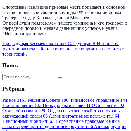
Спортсмены занявшие призовые места попадают в основной
состав юношеской сборной команды РФ по вольной борьбе.
Тренеры Эльдар Каракаев, Билял Матакаев.
От всей души поздравляем нашего чемпиона и его тренеров с
очередной победой, желаем дальнейших успехов и удачи!
#Ногайскийрайонкчр
Предыдущая
Бессмертный полк
Следующая
В Ногайском
муниципальном районе состоялись мероприятия по очистке
территорий.
Поиск
Рубрики
Разное
3161
Решения Совета
180
Финансовое управление
144
Постановления
122
Прокурор разъясняет
113
Объявления
92
Отдел образования
88
Отдел сельского хозяйства и охраны
окружающей среды
66
Административные регламенты
64
Пенсионный Фонд РФ
63
Нормативные правовые и иные
акты в сфере противодействия коррупции
56
Антикоррупция