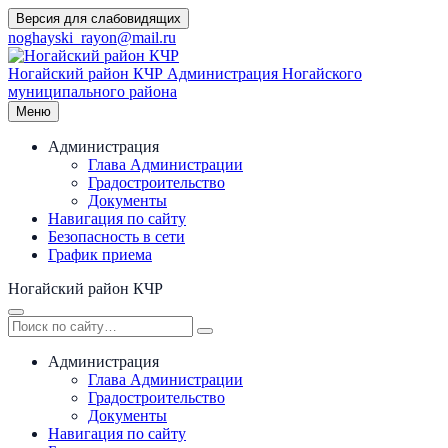
Перейти
Версия для слабовидящих
к
noghayski_rayon@mail.ru
содержимому
Ногайский район КЧР
Администрация Ногайского
муниципального района
Меню
Администрация
Глава Администрации
Градостроительство
Документы
Навигация по сайту
Безопасность в сети
График приема
Ногайский район КЧР
Администрация
Глава Администрации
Градостроительство
Документы
Навигация по сайту