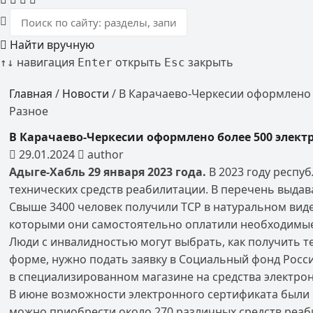
Найти вручную
навигация
открыть
закрыть
↑
↓
Enter
Esc
Главная
/
Новости
/
В Карачаево-Черкесии оформлено 
Разное
В Карачаево-Черкесии оформлено более 500 элек
29.01.2024
author
Адыге-Хабль
29
янва
ря 2023 года.
В 2023 году респу
технических средств реабилитации. В перечень выдав
Свыше 3400 человек получили ТСР в натуральном вид
которыми они самостоятельно оплатили необходимые 
Люди с инвалидностью могут выбрать, как получить т
форме, нужно подать заявку в Социальный фонд Росс
в специализированном магазине на средства электро
В июне возможности электронного сертификата были 
можно приобрести около 270 различных средств реаб