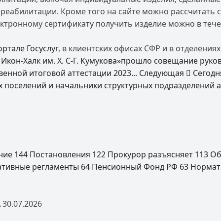
 реабилитации. Кроме того на сайте можно рассчитать 
тронному сертификату получить изделие можно в течени
ортале Госуслуг
, в клиентских офисах СФР и в отделения
. Икон-Халк им. Х. С-Г. Кумукова»прошло совещание ру
енной итоговой аттестации 2023...
Следующая
Сегодн
их поселений и начальники структурных подразделений
ение
144
Постановления
122
Прокурор разъясняет
113
Об
ативные регламенты
64
Пенсионный Фонд РФ
63
Нормат
А
30.07.2026