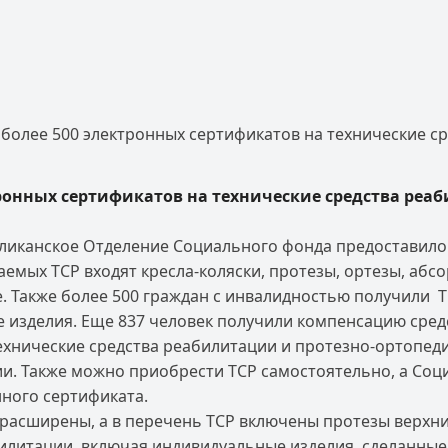
более 500 электронных сертификатов на технические с
тронных сертификатов на технические средства реа
бликанское Отделение Социального фонда предоставило 
аемых ТСР входят кресла-коляски, протезы, ортезы, аб
е. Также более 500 граждан с инвалидностью получили
изделия. Еще 837 человек получили компенсацию сред
ехнические средства реабилитации и протезно-ортопед
ии. Также можно приобрести ТСР самостоятельно, а Со
нного сертификата.
расширены, а в перечень ТСР включены протезы верхни
илитации, включая индивидуальные изделия, сделанные