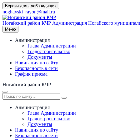
Перейти
Версия для слабовидящих
к
noghayski_rayon@mail.ru
содержимому
Ногайский район КЧР
Администрация Ногайского муниципаль
Меню
Администрация
Глава Администрации
Градостроительство
Документы
Навигация по сайту
Безопасность в сети
График приема
Ногайский район КЧР
Администрация
Глава Администрации
Градостроительство
Документы
Навигация по сайту
Безопасность в сети