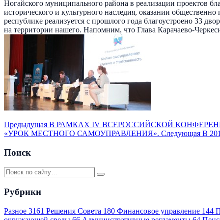
Ногайского муниципального района в реализации проектов бл
исторического и культурного наследия, оказании общественно
республике реализуется с прошлого года благоустроено 33 дво
на территории нашего. Напомним, что Глава Карачаево-Черкес
Предыдущая
В РАМКАХ IV ВСЕРОССИЙСКОЙ КОНФЕРЕН
«УРОК МЕСТНОГО САМОУПРАВЛЕНИЯ».
Следующая
В 20
Поиск
Рубрики
Разное
3161
Решения Совета
180
Финансовое управление
144
П
окружающей среды
66
Административные регламенты
64
Пенс