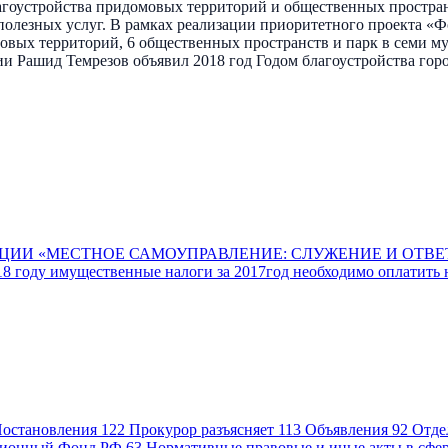
агоустройства придомовых территорий и общественных простран
 полезных услуг. В рамках реализации приоритетного проекта 
ровых территорий, 6 общественных пространств и парк в семи м
ии Рашид Темрезов объявил 2018 год Годом благоустройства гор
ЦИИ «МЕСТНОЕ САМОУПРАВЛЕНИЕ: СЛУЖЕНИЕ И ОТВЕ
18 году имущественные налоги за 2017год необходимо оплатить н
остановления
122
Прокурор разъясняет
113
Объявления
92
Отде
ионный Фонд РФ
63
Нормативные правовые и иные акты в сфе