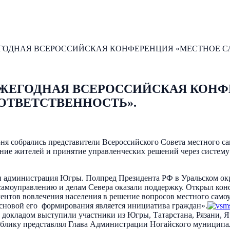
ГОДНАЯ ВСЕРОССИЙСКАЯ КОНФЕРЕНЦИЯ «МЕСТНОЕ СА
ЕЖЕГОДНАЯ ВСЕРОССИЙСКАЯ КОНФ
ОТВЕТСТВЕННОСТЬ».
юня собрались представители Всероссийского Совета местного 
ние жителей и принятие управленческих решений через систем
и администрация Югры. Полпред Президента РФ в Уральском ок
 самоуправлению и делам Севера оказали поддержку. Открыл ко
тов вовлечения населения в решение вопросов местного самоуп
основой его формирования является инициатива граждан».
окладом выступили участники из Югры, Татарстана, Рязани, Яр
ублику представлял Глава Администрации Ногайского муниципа