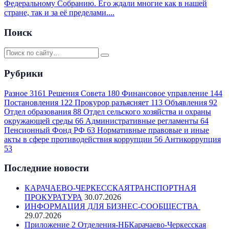
Федеральному Собранию. Его ждали многие как в нашей
стране, так и за её пределами....
Поиск
Рубрики
Разное
3161
Решения Совета
180
Финансовое управление
144
Постановления
122
Прокурор разъясняет
113
Объявления
92
Отдел образования
88
Отдел сельского хозяйства и охраны
окружающей среды
66
Административные регламенты
64
Пенсионный Фонд РФ
63
Нормативные правовые и иные
акты в сфере противодействия коррупции
56
Антикоррупция
53
Последние новости
КАРАЧАЕВО-ЧЕРКЕССКАЯТРАНСПОРТНАЯ
ПРОКУРАТУРА
30.07.2026
ИНФОРМАЦИЯ ДЛЯ БИЗНЕС-СООБЩЕСТВА
29.07.2026
Приложение 2 Отделения-НБКарачаево-Черкесская