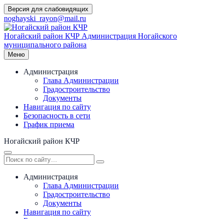
Перейти
Версия для слабовидящих
к
noghayski_rayon@mail.ru
содержимому
Ногайский район КЧР
Администрация Ногайского
муниципального района
Меню
Администрация
Глава Администрации
Градостроительство
Документы
Навигация по сайту
Безопасность в сети
График приема
Ногайский район КЧР
Администрация
Глава Администрации
Градостроительство
Документы
Навигация по сайту