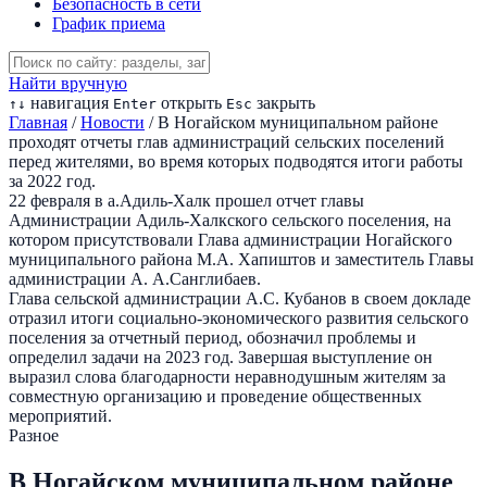
Безопасность в сети
График приема
Найти вручную
навигация
открыть
закрыть
↑
↓
Enter
Esc
Главная
/
Новости
/
В Ногайском муниципальном районе
проходят отчеты глав администраций сельских поселений
перед жителями, во время которых подводятся итоги работы
за 2022 год.
22 февраля в а.Адиль-Халк прошел отчет главы
Администрации Адиль-Халкского сельского поселения, на
котором присутствовали Глава администрации Ногайского
муниципального района М.А. Хапиштов и заместитель Главы
администрации А. А.Санглибаев.
Глава сельской администрации А.С. Кубанов в своем докладе
отразил итоги социально-экономического развития сельского
поселения за отчетный период, обозначил проблемы и
определил задачи на 2023 год. Завершая выступление он
выразил слова благодарности неравнодушным жителям за
совместную организацию и проведение общественных
мероприятий.
Разное
В Ногайском муниципальном районе