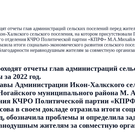
т отчеты глав администраций сельских поселений перед жителям
он-Халкского сельского поселения, на котором присутствовали
ного отделения КЧРО Политической партии «КПРФ» М.А.Михайл
разила итоги социально-экономического развития сельского пос
ва благодарности неравнодушным жителям за совместную органи
ходят отчеты глав администраций сельс
за 2022 год.
лавы Администрации Икон-Халкского сел
Ногайского муниципального района М. А
ления КЧРО Политической партии «КПР
сова в своем докладе отразила итоги со
д, обозначила проблемы и определила за
равнодушным жителям за совместную орг