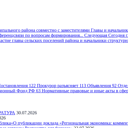
пального района совместно с заместителями Главы и начальни
ференцсвязи по вопросам формирования...
Следующая
Сегодня 
частие главы сельских поселений района и начальники структур
остановления
122
Прокурор разъясняет
113
Объявления
92
Отде
ионный Фонд РФ
63
Нормативные правовые и иные акты в сфе
РАТУРА
30.07.2026
026
блика«О публикации доклада «Региональная экономика: коммен