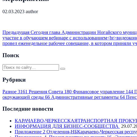
02.03.2023
author
Предыдущая
Сегодня глава Администрации Ногайского муници
участие в обучающем вебинаре с использованием<br>видеокон
провел еженедельное рабочее совещание, в котором приняли у
Поиск
Рубрики
Разное
3161
Решения Совета
180
Финансовое управление
144
П
окружающей среды
66
Административные регламенты
64
Пенс
Последние новости
КАРАЧАЕВО-ЧЕРКЕССКАЯТРАНСПОРТНАЯ ПРОКУ
ИНФОРМАЦИЯ ДЛЯ БИЗНЕС-СООБЩЕСТВА
29.07.2
Приложение 2 Отделения-НБКарачаево-Черкесская респу