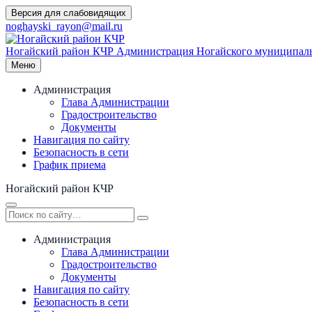
Перейти
Версия для слабовидящих
к
noghayski_rayon@mail.ru
содержимому
Ногайский район КЧР
Администрация Ногайского муниципаль
Меню
Администрация
Глава Администрации
Градостроительство
Документы
Навигация по сайту
Безопасность в сети
График приема
Ногайский район КЧР
Администрация
Глава Администрации
Градостроительство
Документы
Навигация по сайту
Безопасность в сети