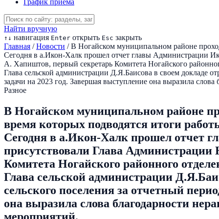
График приема
Найти вручную
навигация
открыть
закрыть
↑
↓
Enter
Esc
Главная
/
Новости
/
В Ногайском муниципальном районе проходя
Сегодня в а.Икон-Халк прошел отчет главы Администрации Ик
А. Хапиштов, первый секретарь Комитета Ногайского район
Глава сельской администрации Д.Я.Баисова в своем докладе от
задачи на 2023 год. Завершая выступление она выразила сло
Разное
В Ногайском муниципальном районе про
время которых подводятся итоги работы 
Сегодня в а.Икон-Халк прошел отчет г
присутствовали Глава Администрации 
Комитета Ногайского районного отде
Глава сельской администрации Д.Я.Баи
сельского поселения за отчетный перио
она выразила слова благодарности не
мероприятий.