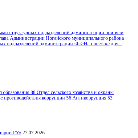
ками структурных подразделений администрации приняли
глава Администрации Ногайского муниципального района
ных подразделений администрации.<br>На повестке дня...
л образования
88
Отдел сельского хозяйства и охраны
ре противодействия коррупции
56
Антикоррупция
53
тарии ГУ»
27.07.2026