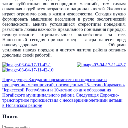
такие субботники во всенародном масштабе, тем самым
сплачивая людей всех возрастов и национальностей. Экология
играет огромную роль в жизни человечества. Сегодня нужно
формировать мышление населения в русле экологической
безопасности, менять устоявшиеся стереотипы поведения,
разъяснять людям важность правильного понимания природы,
недопустимости отрицательного воздействия на нее.
Нанесенный сегодня природе вред – завтра нанесет вред
нашему здоровью. Общими
усилиями наведя порядок и чистоту жители района остались
довольны своей работой.
Предыдущая
Заседание оргкомитета по подготовке и
проведению мероприятий, посвященных 25-летию Карачаево-
Черкесской Республики и 10-летию со дня образования
Ногайского муниципального района
Следующая
Дорожно-
транспортное происшествия с несовершеннолетними детьми
в Ногайском районе
Поиск