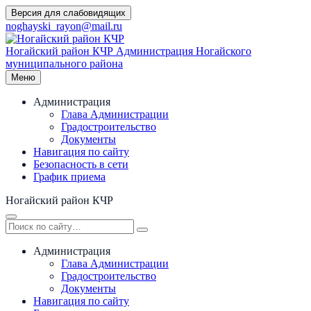
Перейти
Версия для слабовидящих
к
noghayski_rayon@mail.ru
содержимому
Ногайский район КЧР
Администрация Ногайского
муниципального района
Меню
Администрация
Глава Администрации
Градостроительство
Документы
Навигация по сайту
Безопасность в сети
График приема
Ногайский район КЧР
Администрация
Глава Администрации
Градостроительство
Документы
Навигация по сайту