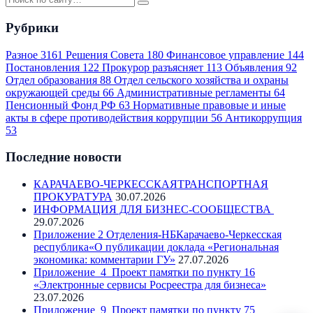
Рубрики
Разное
3161
Решения Совета
180
Финансовое управление
144
Постановления
122
Прокурор разъясняет
113
Объявления
92
Отдел образования
88
Отдел сельского хозяйства и охраны
окружающей среды
66
Административные регламенты
64
Пенсионный Фонд РФ
63
Нормативные правовые и иные
акты в сфере противодействия коррупции
56
Антикоррупция
53
Последние новости
КАРАЧАЕВО-ЧЕРКЕССКАЯТРАНСПОРТНАЯ
ПРОКУРАТУРА
30.07.2026
ИНФОРМАЦИЯ ДЛЯ БИЗНЕС-СООБЩЕСТВА
29.07.2026
Приложение 2 Отделения-НБКарачаево-Черкесская
республика«О публикации доклада «Региональная
экономика: комментарии ГУ»
27.07.2026
Приложение_4_Проект памятки по пункту 16
«Электронные сервисы Росреестра для бизнеса»
23.07.2026
Приложение_9_Проект памятки по пункту 75