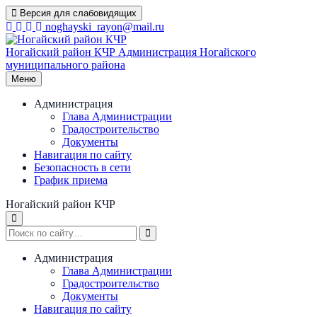
Перейти
Версия для слабовидящих
к
noghayski_rayon@mail.ru
содержимому
Ногайский район КЧР
Администрация Ногайского
муниципального района
Меню
Администрация
Глава Администрации
Градостроительство
Документы
Навигация по сайту
Безопасность в сети
График приема
Ногайский район КЧР
Администрация
Глава Администрации
Градостроительство
Документы
Навигация по сайту