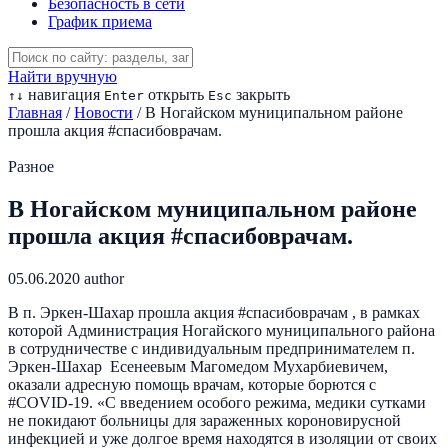
Безопасность в сети
График приема
Найти вручную
навигация
открыть
закрыть
↑
↓
Enter
Esc
Главная
/
Новости
/
В Ногайском муниципальном районе
прошла акция #спасибоврачам.
Разное
В Ногайском муниципальном районе
прошла акция #спасибоврачам.
05.06.2020
author
В п. Эркен-Шахар прошла акция #спасибоврачам , в рамках
которой Администрация Ногайского муниципального района
в сотрудничестве с индивидуальным предпринимателем п.
Эркен-Шахар Есенеевым Магомедом Мухарбиевичем,
оказали адресную помощь врачам, которые борются с
#COVID-19. «С введением особого режима, медики сутками
не покидают больницы для зараженных короновирусной
инфекцией и уже долгое время находятся в изоляции от своих