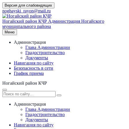
Перейти
Версия для слабовидящих
к
noghayski_rayon@mail.ru
содержимому
Ногайский район КЧР
Администрация Ногайского
муниципального района
Меню
Администрация
Глава Администрации
Градостроительство
Документы
Навигация по сайту
Безопасность в сети
График приема
Ногайский район КЧР
Администрация
Глава Администрации
Градостроительство
Документы
Навигация по сайту