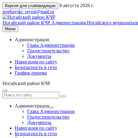
Перейти
8 августа 2026 г.
Версия для слабовидящих
к
noghayski_rayon@mail.ru
содержимому
Ногайский район КЧР
Администрация Ногайского муниципаль
Меню
Администрация
Глава Администрации
Градостроительство
Документы
Навигация по сайту
Безопасность в сети
График приема
Ногайский район КЧР
Администрация
Глава Администрации
Градостроительство
Документы
Навигация по сайту
Безопасность в сети