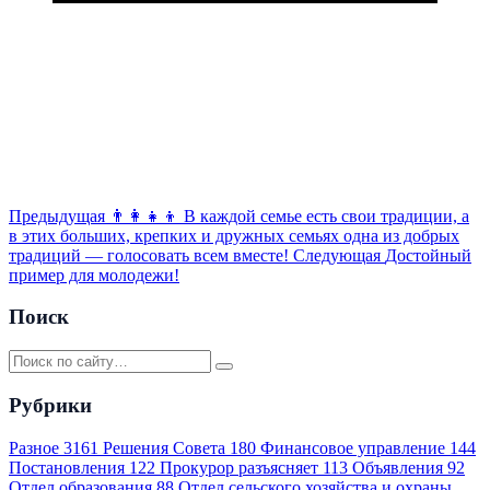
Предыдущая
👨‍👩‍👧‍👦 В каждой семье есть свои традиции, а
в этих больших, крепких и дружных семьях одна из добрых
традиций — голосовать всем вместе!
Следующая
Достойный
пример для молодежи!
Поиск
Рубрики
Разное
3161
Решения Совета
180
Финансовое управление
144
Постановления
122
Прокурор разъясняет
113
Объявления
92
Отдел образования
88
Отдел сельского хозяйства и охраны