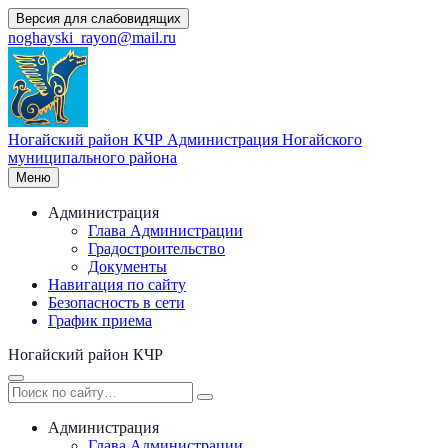
Перейти
Версия для слабовидящих
к
noghayski_rayon@mail.ru
содержимому
Ногайский район КЧР
Администрация Ногайского
муниципального района
Меню
Администрация
Глава Администрации
Градостроительство
Документы
Навигация по сайту
Безопасность в сети
График приема
Ногайский район КЧР
Администрация
Глава Администрации