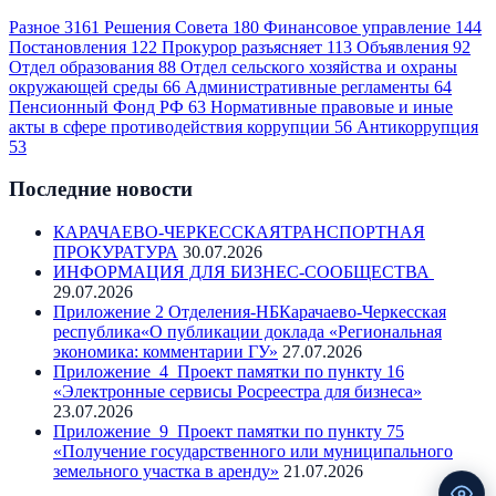
Разное
3161
Решения Совета
180
Финансовое управление
144
Постановления
122
Прокурор разъясняет
113
Объявления
92
Отдел образования
88
Отдел сельского хозяйства и охраны
окружающей среды
66
Административные регламенты
64
Пенсионный Фонд РФ
63
Нормативные правовые и иные
акты в сфере противодействия коррупции
56
Антикоррупция
53
Последние новости
КАРАЧАЕВО-ЧЕРКЕССКАЯТРАНСПОРТНАЯ
ПРОКУРАТУРА
30.07.2026
ИНФОРМАЦИЯ ДЛЯ БИЗНЕС-СООБЩЕСТВА
29.07.2026
Приложение 2 Отделения-НБКарачаево-Черкесская
республика«О публикации доклада «Региональная
экономика: комментарии ГУ»
27.07.2026
Приложение_4_Проект памятки по пункту 16
«Электронные сервисы Росреестра для бизнеса»
23.07.2026
Приложение_9_Проект памятки по пункту 75
«Получение государственного или муниципального
земельного участка в аренду»
21.07.2026