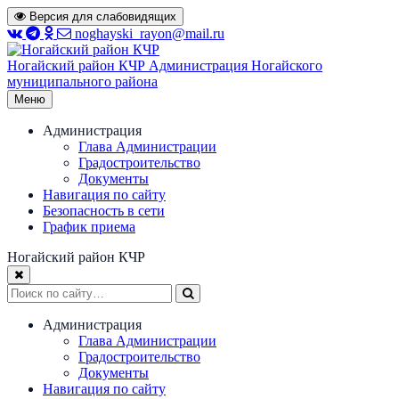
Перейти
Версия для слабовидящих
к
noghayski_rayon@mail.ru
содержимому
Ногайский район КЧР
Администрация Ногайского
муниципального района
Меню
Администрация
Глава Администрации
Градостроительство
Документы
Навигация по сайту
Безопасность в сети
График приема
Ногайский район КЧР
Администрация
Глава Администрации
Градостроительство
Документы
Навигация по сайту