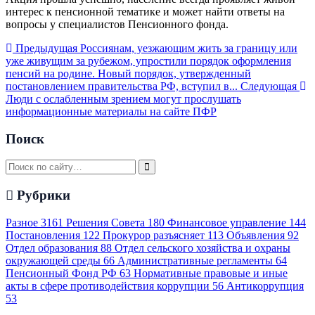
интерес к пенсионной тематике и может найти ответы на
вопросы у специалистов Пенсионного фонда.
Предыдущая
Россиянам, уезжающим жить за границу или
уже живущим за рубежом, упростили порядок оформления
пенсий на родине. Новый порядок, утвержденный
постановлением правительства РФ, вступил в...
Следующая
Люди с ослабленным зрением могут прослушать
информационные материалы на сайте ПФР
Поиск
Рубрики
Разное
3161
Решения Совета
180
Финансовое управление
144
Постановления
122
Прокурор разъясняет
113
Объявления
92
Отдел образования
88
Отдел сельского хозяйства и охраны
окружающей среды
66
Административные регламенты
64
Пенсионный Фонд РФ
63
Нормативные правовые и иные
акты в сфере противодействия коррупции
56
Антикоррупция
53