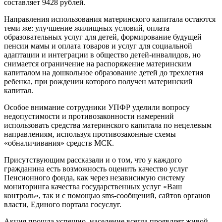
составляет 9428 рублей.
Направления использования материнского капитала остаются
теми же: улучшение жилищных условий, оплата
образовательных услуг для детей, формирование будущей
пенсии мамы и оплата товаров и услуг для социальной
адаптации и интеграции в общество детей-инвалидов, но
снимается ограничение на распоряжение материнским
капиталом на дошкольное образование детей до трехлетия
ребенка, при рождении которого получен материнский
капитал.
Особое внимание сотрудники УПФР уделили вопросу
недопустимости и противозаконности намерений
использовать средства материнского капитала по нецелевым
направлениям, используя противозаконные схемы
«обналичивания» средств МСК.
Присутствующим рассказали и о том, что у каждого
гражданина есть возможность оценить качество услуг
Пенсионного фонда, как через независимую систему
мониторинга качества государственных услуг «Ваш
контроль», так и с помощью sms-сообщений, сайтов органов
власти, Единого портала госуслуг.
Акция прошла успешно, население всегда проявляет живой