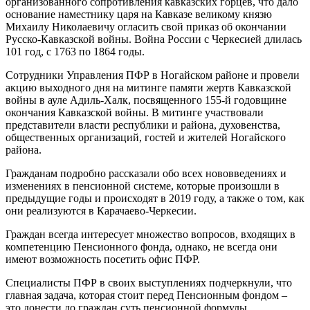
организованного сопротивления кавказских горцев, что дало
основание наместнику царя на Кавказе великому князю
Михаилу Николаевичу огласить свой приказ об окончании
Русско-Кавказской войны. Война России с Черкесией длилась
101 год, с 1763 по 1864 годы.
Сотрудники Управления ПФР в Ногайском районе и провели
акцию выходного дня на митинге памяти жертв Кавказской
войны в ауле Адиль-Халк, посвященного 155-й годовщине
окончания Кавказской войны. В митинге участвовали
представители власти республики и района, духовенства,
общественных организаций, гостей и жителей Ногайского
района.
Гражданам подробно рассказали обо всех нововведениях и
изменениях в пенсионной системе, которые произошли в
предыдущие годы и происходят в 2019 году, а также о том, как
они реализуются в Карачаево-Черкесии.
Граждан всегда интересует множество вопросов, входящих в
компетенцию Пенсионного фонда, однако, не всегда они
имеют возможность посетить офис ПФР.
Специалисты ПФР в своих выступлениях подчеркнули, что
главная задача, которая стоит перед Пенсионным фондом –
это донести до граждан суть пенсионной формулы,