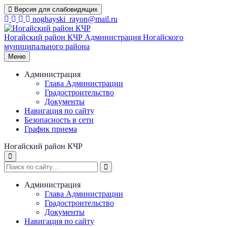
Перейти
Версия для слабовидящих
к
noghayski_rayon@mail.ru
содержимому
Ногайский район КЧР
Администрация Ногайского
муниципального района
Меню
Администрация
Глава Администрации
Градостроительство
Документы
Навигация по сайту
Безопасность в сети
График приема
Ногайский район КЧР
Администрация
Глава Администрации
Градостроительство
Документы
Навигация по сайту