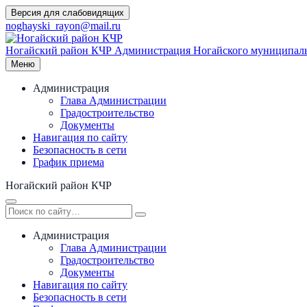
Перейти
Версия для слабовидящих
к
noghayski_rayon@mail.ru
содержимому
Ногайский район КЧР
Администрация Ногайского муниципаль
Меню
Администрация
Глава Администрации
Градостроительство
Документы
Навигация по сайту
Безопасность в сети
График приема
Ногайский район КЧР
Администрация
Глава Администрации
Градостроительство
Документы
Навигация по сайту
Безопасность в сети