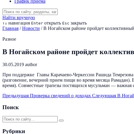
График приема
Найти вручную
навигация
открыть
закрыть
↑
↓
Enter
Esc
Главная
/
Новости
/
В Ногайском районе пройдет коллективны
Разное
В Ногайском районе пройдет коллекти
30.05.2019
author
При поддержке Главы Карачаево-Черкессии Рашида Темрезова 3
(разговение, вечерний прием пищи во время месяца Рамадан). 
время). Совместные трапезы постящихся мусульман — важная 
Предыдущая
Проверка сведений о доходах
Следующая
В Ногай
Поиск
Рубрики