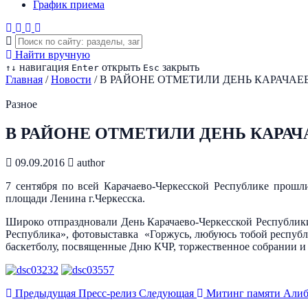
График приема
Найти вручную
навигация
открыть
закрыть
↑
↓
Enter
Esc
Главная
/
Новости
/
В РАЙОНЕ ОТМЕТИЛИ ДЕНЬ КАРАЧАЕ
Разное
В РАЙОНЕ ОТМЕТИЛИ ДЕНЬ КАРА
09.09.2016
author
7 сентября по всей Карачаево-Черкесской Республике прош
площади Ленина г.Черкесска.
Широко отпраздновали День Карачаево-Черкесской Республик
Республика», фотовыставка «Горжусь, любуюсь тобой республи
баскетболу, посвященные Дню КЧР, торжественное собрании и 
Предыдущая
Пресс-релиз
Следующая
Митинг памяти Алиб