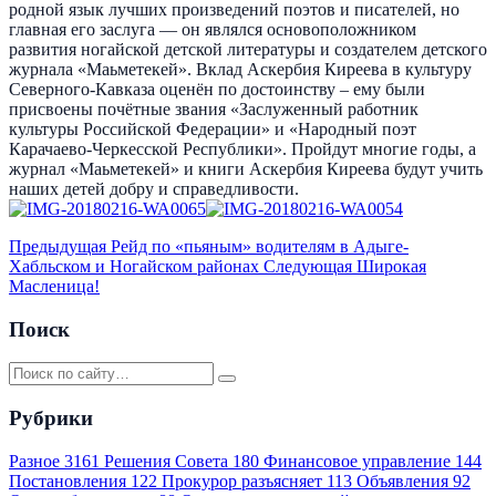
родной язык лучших произведений поэтов и писателей, но
главная его заслуга — он являлся основоположником
развития ногайской детской литературы и создателем детского
журнала «Маьметекей». Вклад Аскербия Киреева в культуру
Северного-Кавказа оценён по достоинству – ему были
присвоены почётные звания «Заслуженный работник
культуры Российской Федерации» и «Народный поэт
Карачаево-Черкесской Республики». Пройдут многие годы, а
журнал «Маьметекей» и книги Аскербия Киреева будут учить
наших детей добру и справедливости.
Предыдущая
Рейд по «пьяным» водителям в Адыге-
Хабльском и Ногайском районах
Следующая
Широкая
Масленица!
Поиск
Рубрики
Разное
3161
Решения Совета
180
Финансовое управление
144
Постановления
122
Прокурор разъясняет
113
Объявления
92