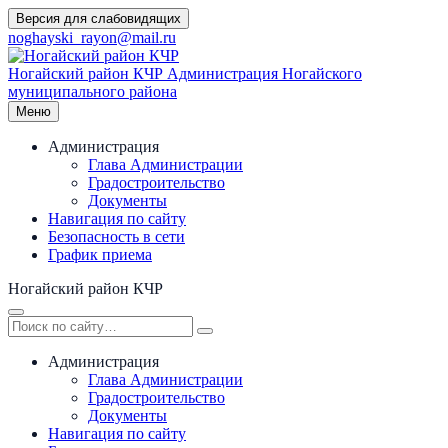
Перейти
Версия для слабовидящих
к
noghayski_rayon@mail.ru
содержимому
Ногайский район КЧР
Администрация Ногайского
муниципального района
Меню
Администрация
Глава Администрации
Градостроительство
Документы
Навигация по сайту
Безопасность в сети
График приема
Ногайский район КЧР
Администрация
Глава Администрации
Градостроительство
Документы
Навигация по сайту