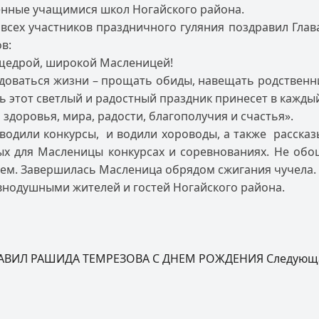
енные учащимися школ Ногайского района.
 всех участников праздничного гуляния поздравил Гла
в:
 щедрой, широкой Масленицей!
доваться жизни – прощать обиды, навещать родственник
ь этот светлый и радостный праздник принесет в кажды
 здоровья, мира, радости, благополучия и счастья».
водили конкурсы, и водили хороводы, а также расска
х для Масленицы конкурсах и соревнованиях. Не обош
аем. Завершилась Масленица обрядом сжигания чучела.
внодушными жителей и гостей Ногайского района.
РАВИЛ РАШИДА ТЕМРЕЗОВА С ДНЕМ РОЖДЕНИЯ
Следую