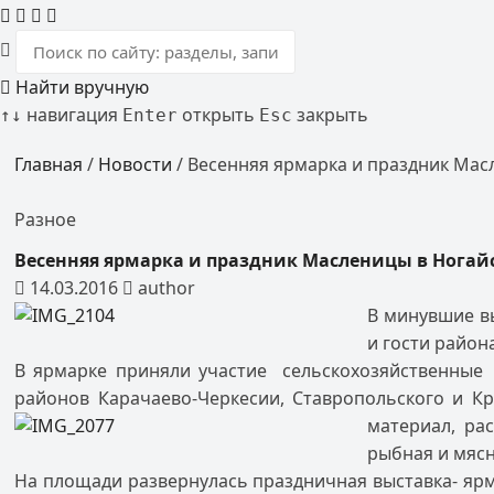
Найти вручную
навигация
открыть
закрыть
↑
↓
Enter
Esc
Главная
/
Новости
/
Весенняя ярмарка и праздник Мас
Разное
Весенняя ярмарка и праздник Масленицы в Ногай
14.03.2016
author
В минувшие вы
и гости район
В ярмарке приняли участие сельскохозяйственные 
районов Карачаево-Черкесии, Ставропольского и 
материал, ра
рыбная и мясн
На площади развернулась праздничная выставка- яр