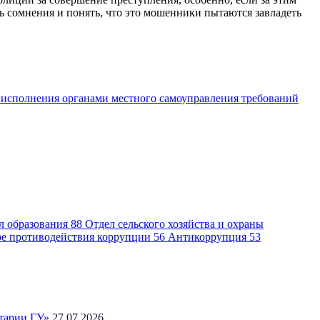
ть сомнения и понять, что это мошенники пытаются завладеть
 исполнения органами местного самоуправления требований
л образования
88
Отдел сельского хозяйства и охраны
ре противодействия коррупции
56
Антикоррупция
53
тарии ГУ»
27.07.2026