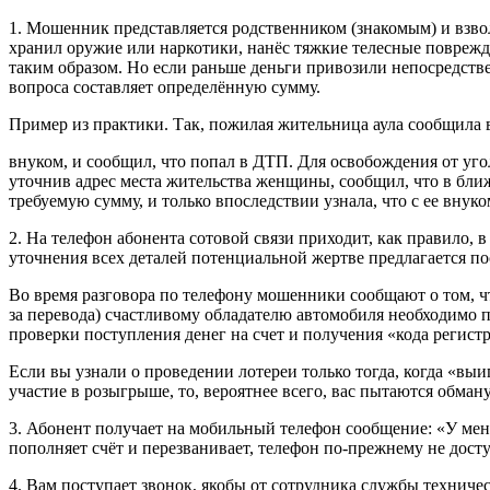
1. Мошенник представляется родственником (знакомым) и взв
хранил оружие или наркотики, нанёс тяжкие телесные поврежде
таким образом. Но если раньше деньги привозили непосредстве
вопроса составляет определённую сумму.
Пример из практики. Так, пожилая жительница аула сообщила в
внуком, и сообщил, что попал в ДТП. Для освобождения от уг
уточнив адрес места жительства женщины, сообщил, что в бли
требуемую сумму, и только впоследствии узнала, что с ее внук
2. На телефон абонента сотовой связи приходит, как правило, в
уточнения всех деталей потенциальной жертве предлагается п
Во время разговора по телефону мошенники сообщают о том, 
за перевода) счастливому обладателю автомобиля необходимо 
проверки поступления денег на счет и получения «кода регист
Если вы узнали о проведении лотереи только тогда, когда «вы
участие в розыгрыше, то, вероятнее всего, вас пытаются обману
3. Абонент получает на мобильный телефон сообщение: «У мен
пополняет счёт и перезванивает, телефон по-прежнему не дост
4. Вам поступает звонок, якобы от сотрудника службы технич