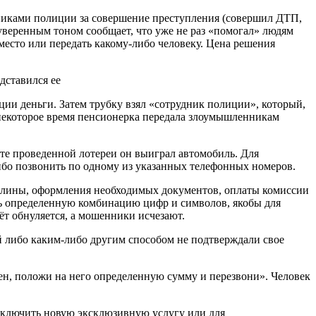
дниками полиции за совершение преступления (совершил ДТП,
уверенным тоном сообщает, что уже не раз «помогал» людям
место или передать какому-либо человеку. Цена решения
дставился ее
ции деньги. Затем трубку взял «сотрудник полиции», который,
 некоторое время пенсионерка передала злоумышленникам
тате проведенной лотереи он выиграл автомобиль. Для
либо позвонить по одному из указанных телефонных номеров.
шлины, оформления необходимых документов, оплаты комиссии
ать определенную комбинацию цифр и символов, якобы для
ёт обнуляется, а мошенники исчезают.
ей либо каким-либо другим способом не подтверждали свое
ен, положи на него определенную сумму и перезвони». Человек
одключить новую эксклюзивную услугу или для