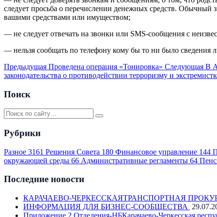
следует просьба о перечислении денежных средств. Обычный зв
вашими средствами или имуществом;
— не следует отвечать на звонки или SMS-сообщения с неизвес
— нельзя сообщать по телефону кому бы то ни было сведения л
Предыдущая
Проведена операция «Тонировка»
Следующая
В А
законодательства о противодействии терроризму и экстремистк
Поиск
Рубрики
Разное
3161
Решения Совета
180
Финансовое управление
144
П
окружающей среды
66
Административные регламенты
64
Пенс
Последние новости
КАРАЧАЕВО-ЧЕРКЕССКАЯТРАНСПОРТНАЯ ПРОКУ
ИНФОРМАЦИЯ ДЛЯ БИЗНЕС-СООБЩЕСТВА
29.07.2
Приложение 2 Отделения-НБКарачаево-Черкесская респу