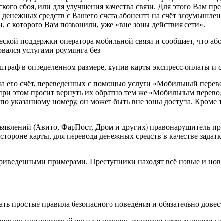
кого сбоя, или для улучшения качества связи. Для этого Вам пр
 денежных средств с Вашего счета абонента на счёт злоумышле
, с которого Вам позвонили, уже «вне зоны действия сети».
ской поддержки оператора мобильной связи и сообщает, что або
овался услугами роуминга без
штраф в определенном размере, купив карты экспресс-оплаты и 
а его счёт, переведенных с помощью услуги «Мобильный перевод
 при этом просит вернуть их обратно тем же «Мобильным перево
 по указанному номеру, он может быть вне зоны доступа. Кроме 
бъявлений (Авито, ФарПост, Дром и других) правонарушитель пр
тороне карты, для перевода денежных средств в качестве задат
риведенными примерами. Преступники находят всё новые и нов
ть простые правила безопасного поведения и обязательно довес
твенник или знакомый попал в аварию, задержан сотрудниками п