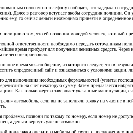
олнованным голосом по телефону сообщает, что задержан сотру
ния). Далее в разговор вступает якобы сотрудник полиции. Он 
нно ему, то сейчас деньги необходимо привезти в определенное 
 полицию о том, что ей позвонил молодой человек, который пре
оловной ответственности необходимо передать сотрудникам поли
жайшее время прибудет для получения денежных средств. Через
ом ничего не произошло.
 ночное время sms-сообщение, из которого следует, что в резуль
осетить определенный сайт и ознакомиться с условиями акции, 
что для выполнения необходимых формальностей (уплаты госпо
перечислить на счет некоторую сумму. Затем предлагается набр
рации». Как только жертва завершает указанные манипуляции, сч
играли» автомобиль, если вы не заполняли заявку на участие в н
ть.
я проблемы, позвони по такому-то номеру, если номер не доступ
упен, а деньги вернуть уже невозможно
еской поддержки оператора мобильной связи, с предложением п