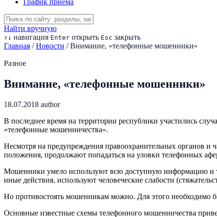
График приема
Найти вручную
навигация
открыть
закрыть
↑
↓
Enter
Esc
Главная
/
Новости
/
Внимание, «телефонные мошенники»
Разное
Внимание, «телефонные мошенники»
18.07.2018
author
В последнее время на территории республики участились случ
«телефонные мошенничества».
Несмотря на предупреждения правоохранительных органов и ч
положения, продолжают попадаться на уловки телефонных афе
Мошенники умело используют всю доступную информацию и тех
иные действия, используют человеческие слабости (стяжательст
Но противостоять мошенникам можно. Для этого необходимо б
Основные известные схемы телефонного мошенничества прив