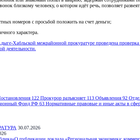
онок близкому человеку, о котором идёт речь, позволяет развея
тных номеров с просьбой положить на счет деньги;
ичного характера.
дыге-Хабльской межрайонной прокуратуре проведена проверка
ой деятельности.
остановления
122
Прокурор разъясняет
113
Объявления
92
Отде
ионный Фонд РФ
63
Нормативные правовые и иные акты в сфе
РАТУРА
30.07.2026
026
блика«О публикации доклада «Региональная экономика: коммен