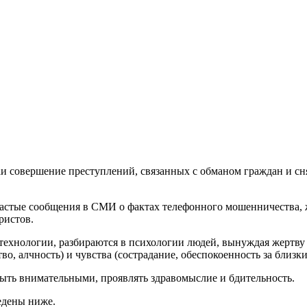
аи совершение преступлений, связанных с обманом граждан и сн
астые сообщения в СМИ о фактах телефонного мошенничества, ж
ристов.
нологии, разбираются в психологии людей, вынуждая жертву р
во, алчность) и чувства (сострадание, обеспокоенность за близк
ыть внимательными, проявлять здравомыслие и бдительность.
едены ниже.