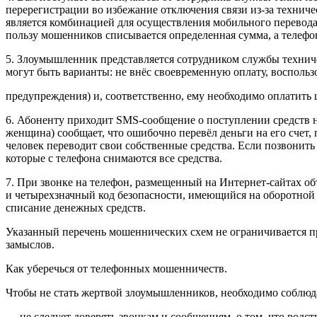
перерегистрации во избежание отключения связи из-за техничес
является комбинацией для осуществления мобильного перевода
пользу мошенников списывается определенная сумма, а телефон
5. Злоумышленник представляется сотрудником службы техниче
могут быть варианты: не внёс своевременную оплату, воспольз
предупреждения) и, соответственно, ему необходимо оплатить 
6. Абоненту приходит SMS-сообщение о поступлении средств н
женщина) сообщает, что ошибочно перевёл деньги на его счет,
человек переводит свои собственные средства. Если позвонить
которые с телефона снимаются все средства.
7. При звонке на телефон, размещенный на Интернет-сайтах о
и четырехзначный код безопасности, имеющийся на оборотной с
списание денежных средств.
Указанный перечень мошеннических схем не ограничивается п
замыслов.
Как уберечься от телефонных мошенничеств.
Чтобы не стать жертвой злоумышленников, необходимо соблюда
— не следует доверять звонкам и сообщениям, о том, что родс