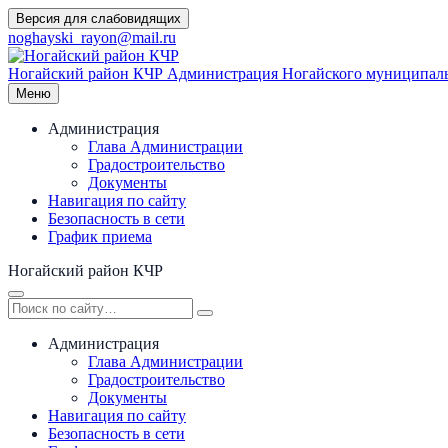
Перейти
Версия для слабовидящих
к
noghayski_rayon@mail.ru
содержимому
Ногайский район КЧР
Администрация Ногайского муниципаль
Меню
Администрация
Глава Администрации
Градостроительство
Документы
Навигация по сайту
Безопасность в сети
График приема
Ногайский район КЧР
Администрация
Глава Администрации
Градостроительство
Документы
Навигация по сайту
Безопасность в сети