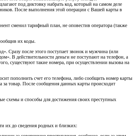
едлагают под диктовку набрать код, который на самом деле
нников. После выполнения этой операции с Вашей карты в
нент сменил тарифный план, не оповестив оператора (также
сообщив их коды.
». Сразу после этого поступает звонок и мужчина (или
дом». В действительности деньги не поступают на телефон, а
того, существуют такие номера, при осуществлении вызова на
осит пополнить счет его телефона, либо сообщить номер карты
ка за товар. После сообщения данных карты происходит
ые схемы и способы для достижения своих преступных
ти их до сведения родных и близких:
олиции за совершение преступления, особенно, если за этим